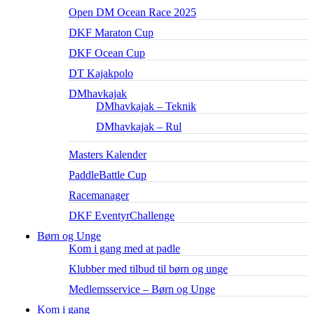
Open DM Ocean Race 2025
DKF Maraton Cup
DKF Ocean Cup
DT Kajakpolo
DMhavkajak
DMhavkajak – Teknik
DMhavkajak – Rul
Masters Kalender
PaddleBattle Cup
Racemanager
DKF EventyrChallenge
Børn og Unge
Kom i gang med at padle
Klubber med tilbud til børn og unge
Medlemsservice – Børn og Unge
Kom i gang