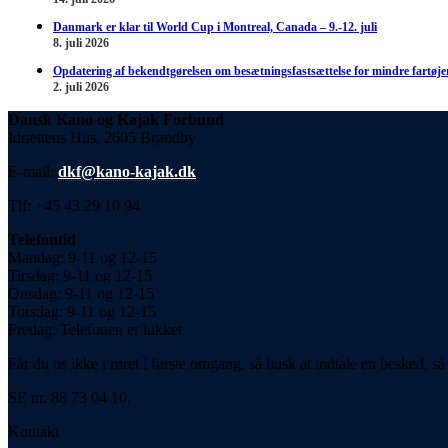
Danmark er klar til World Cup i Montreal, Canada – 9.-12. juli
8. juli 2026
Opdatering af bekendtgørelsen om besætningsfastsættelse for mindre fartøje
2. juli 2026
Dansk Kano og Kajak Forbund
Idrættens Hus, 2605 Brøndby
E-mail:
dkf@kano-kajak.dk
Tlf: +45 43 29 10 94
Telefontid
Mandag: 9-11 og 12-15
Tirsdag: 9-11 og 12-15
Onsdag: 9-11 og 12-15
Torsdag: 9-11 og 12-15
Fredag: Telefonen er lukket
Får du os ikke i røret i første omgang, så husk at indtale en besked, så 
SE nr. 88 73 04 10.
Kontakt