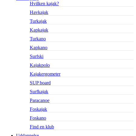
Hvilken kajak?
Havkajak
Turkajak
Kapkajak
Turkano
Kapkano
Surfski
Kajakpolo
Kajakergometer
SUP board
Surfkajak
Paracanoe
Foskajak
Foskano
Find en klub
Uddannelse