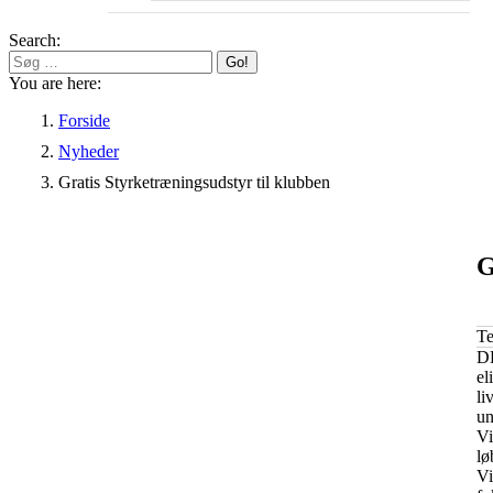
Search:
You are here:
Forside
Nyheder
Gratis Styrketræningsudstyr til klubben
G
T
DK
el
li
un
Vi
lø
Vi