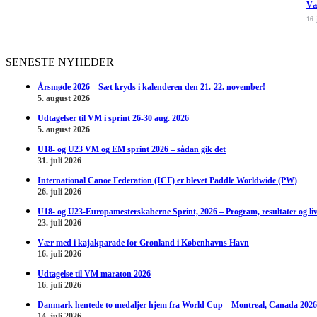
Væ
16.
SENESTE NYHEDER
Årsmøde 2026 – Sæt kryds i kalenderen den 21.-22. november!
5. august 2026
Udtagelser til VM i sprint 26-30 aug. 2026
5. august 2026
U18- og U23 VM og EM sprint 2026 – sådan gik det
31. juli 2026
International Canoe Federation (ICF) er blevet Paddle Worldwide (PW)
26. juli 2026
U18- og U23-Europamesterskaberne Sprint, 2026 – Program, resultater og li
23. juli 2026
Vær med i kajakparade for Grønland i Københavns Havn
16. juli 2026
Udtagelse til VM maraton 2026
16. juli 2026
Danmark hentede to medaljer hjem fra World Cup – Montreal, Canada 2026
14. juli 2026