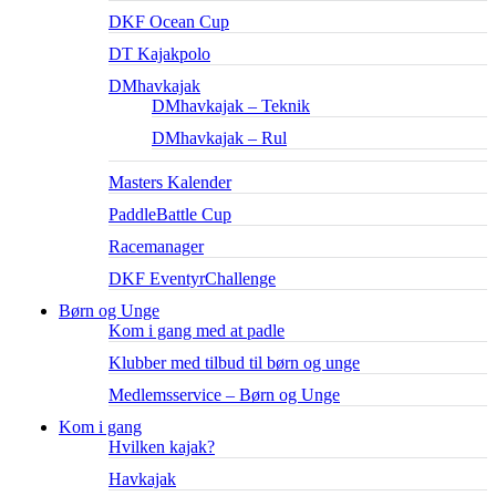
DKF Ocean Cup
DT Kajakpolo
DMhavkajak
DMhavkajak – Teknik
DMhavkajak – Rul
Masters Kalender
PaddleBattle Cup
Racemanager
DKF EventyrChallenge
Børn og Unge
Kom i gang med at padle
Klubber med tilbud til børn og unge
Medlemsservice – Børn og Unge
Kom i gang
Hvilken kajak?
Havkajak