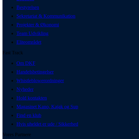
Bestyrelsen
Sekretariat & Kommunikation
Projekter & Økonomi
Team Udvikling
Eliteområdet
Fast Track
Om DKF
Handelsbetingelser
Whistleblowerordninger
Nyheder
Hold kontakten
Magasinet Kano, Kajak og Sup
Find en klub
Hvis uheldet er ude / Sikkerhed
Vores Partnere