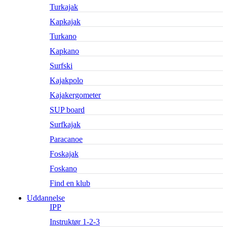
Turkajak
Kapkajak
Turkano
Kapkano
Surfski
Kajakpolo
Kajakergometer
SUP board
Surfkajak
Paracanoe
Foskajak
Foskano
Find en klub
Uddannelse
IPP
Instruktør 1-2-3