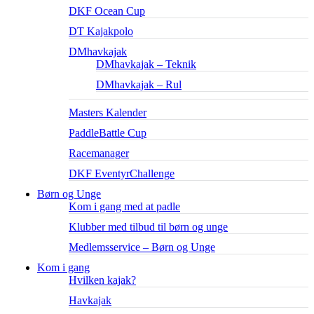
DKF Ocean Cup
DT Kajakpolo
DMhavkajak
DMhavkajak – Teknik
DMhavkajak – Rul
Masters Kalender
PaddleBattle Cup
Racemanager
DKF EventyrChallenge
Børn og Unge
Kom i gang med at padle
Klubber med tilbud til børn og unge
Medlemsservice – Børn og Unge
Kom i gang
Hvilken kajak?
Havkajak