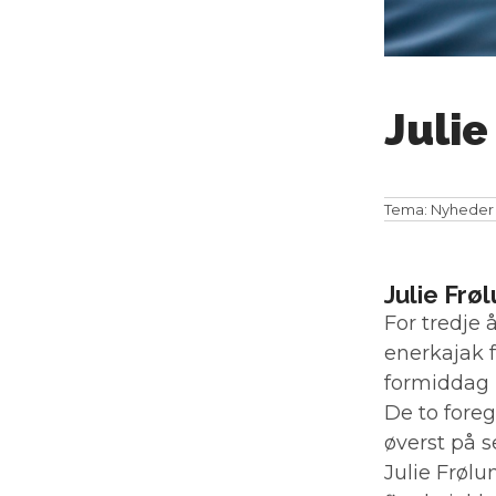
Julie
Tema:
Nyheder
Julie Frø
For tredje
enerkajak 
formiddag 
De to fore
øverst på s
Julie Frøl