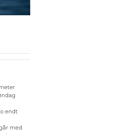
 meter
søndag
bo endt
 går med