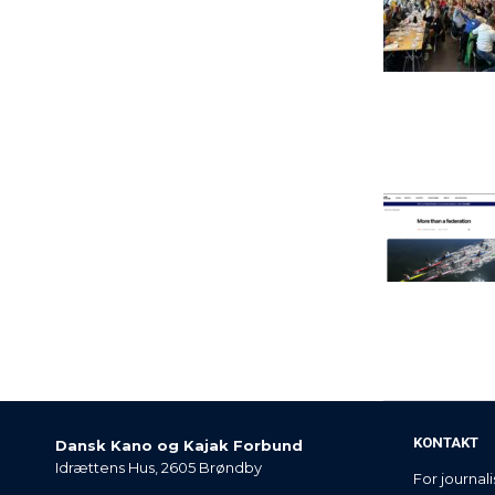
KONTAKT
Dansk Kano og Kajak Forbund
Idrættens Hus, 2605 Brøndby
For journali