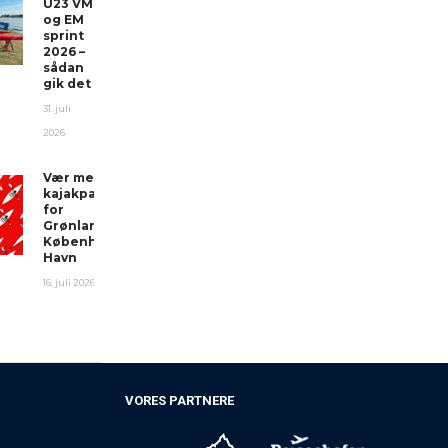
U23 VM
og EM
sprint
2026 –
sådan
gik det
31. juli
2026
Vær med i
kajakparade
for
Grønland i
Københavns
Havn
16. juli 2026
VORES PARTNERE