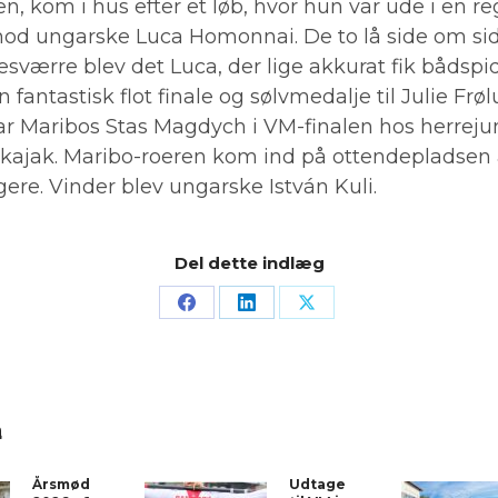
en, kom i hus efter et løb, hvor hun var ude i en r
d ungarske Luca Homonnai. De to lå side om sid
esværre blev det Luca, der lige akkurat fik bådspid
 fantastisk flot finale og sølvmedalje til Julie Frøl
ar Maribos Stas Magdych i VM-finalen hos herrejun
kajak. Maribo-roeren kom ind på ottendepladsen a
gere. Vinder blev ungarske István Kuli.
Del dette indlæg
å
Årsmøde
Udtagelser