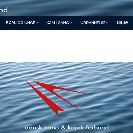
BØRN OG UNGE
KOM I GANG
UDDANNELSE
MILJØ