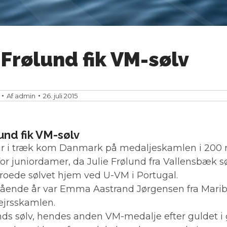
 Frølund fik VM-sølv
Af
admin
26. juli 2015
lund fik VM-sølv
 år i træk kom Danmark på medaljeskamlen i 200
for juniordamer, da Julie Frølund fra Vallensbæk 
roede sølvet hjem ved U-VM i Portugal.
gående år var Emma Aastrand Jørgensen fra Mari
ejrsskamlen.
unds sølv, hendes anden VM-medalje efter guldet i