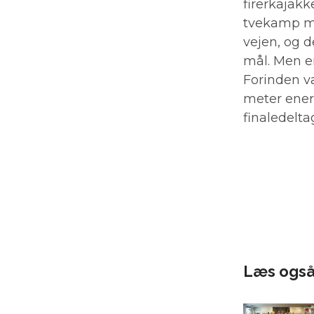
firerkajakk
tvekamp mo
vejen, og d
mål. Men en
Forinden v
meter ener
finaledelta
Læs ogs