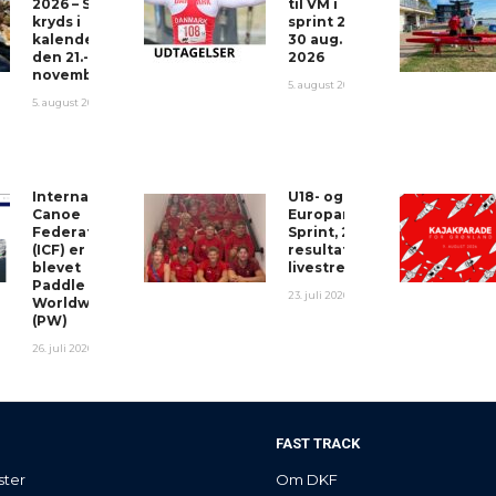
2026 – Sæt
til VM i
kryds i
sprint 26-
kalenderen
30 aug.
den 21.-22.
2026
november!
5. august 2026
5. august 2026
International
U18- og U23-
Canoe
Europamesterskaberne
Federation
Sprint, 2026 – Program,
(ICF) er
resultater og
blevet
livestream
Paddle
23. juli 2026
Worldwide
(PW)
26. juli 2026
FAST TRACK
ster
Om DKF