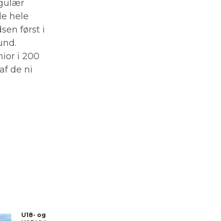
egulær
e hele
sen først i
und.
ior i 200
f de ni
U18- og