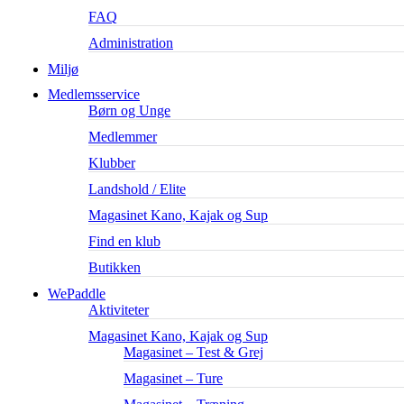
FAQ
Administration
Miljø
Medlemsservice
Børn og Unge
Medlemmer
Klubber
Landshold / Elite
Magasinet Kano, Kajak og Sup
Find en klub
Butikken
WePaddle
Aktiviteter
Magasinet Kano, Kajak og Sup
Magasinet – Test & Grej
Magasinet – Ture