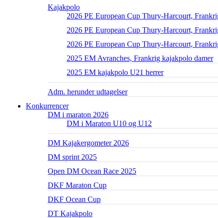
Kajakpolo
2026 PE European Cup Thury-Harcourt, Frankri
2026 PE European Cup Thury-Harcourt, Frankrig
2026 PE European Cup Thury-Harcourt, Frankri
2025 EM Avranches, Frankrig kajakpolo damer
2025 EM kajakpolo U21 herrer
Adm. herunder udtagelser
Konkurrencer
DM i maraton 2026
DM i Maraton U10 og U12
DM Kajakergometer 2026
DM sprint 2025
Open DM Ocean Race 2025
DKF Maraton Cup
DKF Ocean Cup
DT Kajakpolo