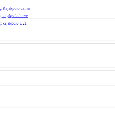
g Kajakpolo damer
 kajakpolo herre
g kajakpolo U21