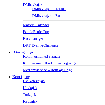
DMhavkajak
DMhavkajak – Teknik
DMhavkajak – Rul
Masters Kalender
PaddleBattle Cup
Racemanager
DKF EventyrChallenge
Børn og Unge
Kom i gang med at padle
Klubber med tilbud til børn og unge
Medlemsservice – Børn og Unge
Kom i gang
Hvilken kajak?
Havkajak
Turkajak
Kapkajak