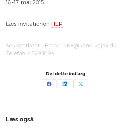
16.-17. maj 2015.
Læs invitationen
HER
Sekratariatet -
Email: DKF
@kano-kajak.dk
Telefon:
4329 1094
Del dette indlæg
Læs også