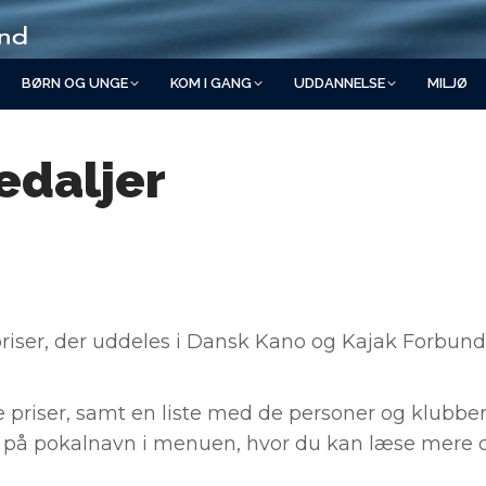
BØRN OG UNGE
KOM I GANG
UDDANNELSE
MILJØ
edaljer
ser, der uddeles i Dansk Kano og Kajak Forbund,
ige priser, samt en liste med de personer og klubber
k på pokalnavn i menuen, hvor du kan læse mere