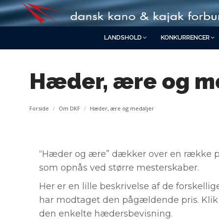
LANDSHOLD
KONKURRENCER
Hæder, ære og m
You are here:
Forside
Om DKF
Hæder, ære og medaljer
“Hæder og ære” dækker over en række pri
som opnås ved større mesterskaber.
Her er en lille beskrivelse af de forskell
har modtaget den pågældende pris. Kli
den enkelte hædersbevisning.