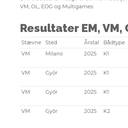
VM, OL, EOG og Multigames:
Resultater EM, VM,
Stævne
Sted
Årstal
Bådtype
VM
Milano
2025
K1
VM
Győr
2025
K1
VM
Győr
2025
K1
VM
Győr
2025
K2