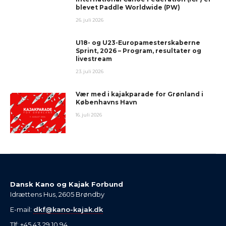
blevet Paddle Worldwide (PW)
26. juli 2026
U18- og U23-Europamesterskaberne
Sprint, 2026 – Program, resultater og
livestream
23. juli 2026
Vær med i kajakparade for Grønland i
Københavns Havn
16. juli 2026
Dansk Kano og Kajak Forbund
Idrættens Hus, 2605 Brøndby
E-mail:
dkf@kano-kajak.dk
Tlf: +45 43 29 10 94