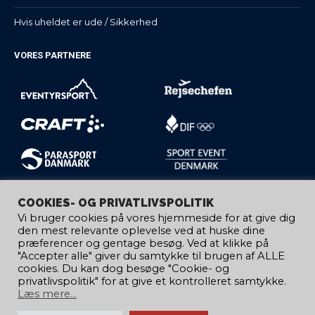
Hvis uheldet er ude / Sikkerhed
VORES PARTNERE
COOKIES- OG PRIVATLIVSPOLITIK
Vi bruger cookies på vores hjemmeside for at give dig
den mest relevante oplevelse ved at huske dine
præferencer og gentage besøg. Ved at klikke på
"Accepter alle" giver du samtykke til brugen af ​​ALLE
cookies. Du kan dog besøge "Cookie- og
privatlivspolitik" for at give et kontrolleret samtykke.
Læs mere...