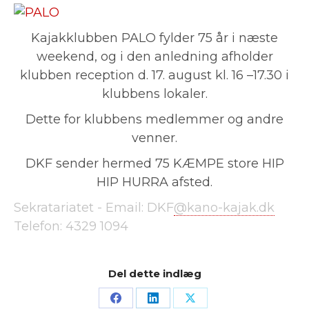
Kajakklubben PALO fylder 75 år i næste
weekend, og i den anledning afholder
klubben reception d. 17. august kl. 16 –17.30 i
klubbens lokaler.
Dette for klubbens medlemmer og andre
venner.
DKF sender hermed 75 KÆMPE store HIP
HIP HURRA afsted.
Sekratariatet -
Email: DKF
@kano-kajak.dk
Telefon:
4329 1094
Del dette indlæg