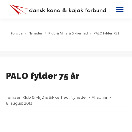
You are here:
Forside
Nyheder
Klub & Miljø & Sikkerhed
PALO fylder 75 år
PALO fylder 75 år
Temaer:
Klub & Miljø & Sikkerhed
,
Nyheder
Af
admin
8. august 2013