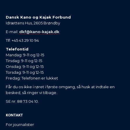
Dansk Kano og Kajak Forbund
Idrættens Hus, 2605 Brøndby
E-mail:
dkf@kano-kajak.dk
Tlf: +45 43 29 10 94
Telefontid
Mandag: 9-11 og 12-15
Tirsdag: 9-11 og 12-15
Onsdag: 9-11 og 12-15
Torsdag: 9-11 og 12-15
Fredag: Telefonen er lukket
Får du os ikke i røret i første omgang, så husk at indtale en
besked, så ringer vi tilbage.
SE nr. 88 73 04 10.
KONTAKT
For journalister