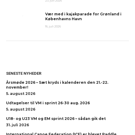
23. juli 2026
Vær med i kajakparade for Grønland i
Københavns Havn
16. juli 2026
SENESTE NYHEDER
Årsmøde 2026 – Sæt kryds i kalenderen den 21.-22.
november!
5. august 2026
Udtagelser til VM i sprint 26-30 aug. 2026
5. august 2026
U18- og U23 VM og EM sprint 2026 – sådan gik det
31. juli 2026
International Canoe Federation (ICF) er blevet Paddle