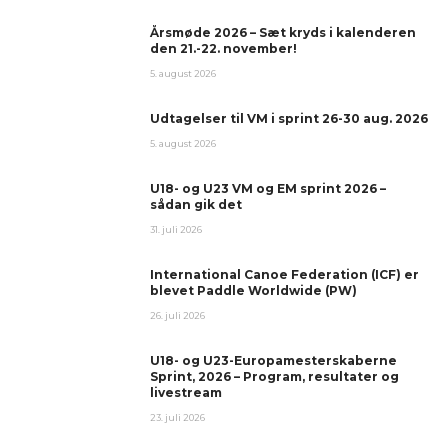
Årsmøde 2026 – Sæt kryds i kalenderen
den 21.-22. november!
5. august 2026
Udtagelser til VM i sprint 26-30 aug. 2026
5. august 2026
U18- og U23 VM og EM sprint 2026 –
sådan gik det
31. juli 2026
International Canoe Federation (ICF) er
blevet Paddle Worldwide (PW)
26. juli 2026
U18- og U23-Europamesterskaberne
Sprint, 2026 – Program, resultater og
livestream
23. juli 2026