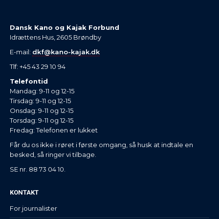
Dansk Kano og Kajak Forbund
Idrættens Hus, 2605 Brøndby
E-mail:
dkf@kano-kajak.dk
Tlf: +45 43 29 10 94
Telefontid
Mandag: 9-11 og 12-15
Tirsdag: 9-11 og 12-15
Onsdag: 9-11 og 12-15
Torsdag: 9-11 og 12-15
Fredag: Telefonen er lukket
Får du os ikke i røret i første omgang, så husk at indtale en
besked, så ringer vi tilbage.
SE nr. 88 73 04 10.
KONTAKT
For journalister