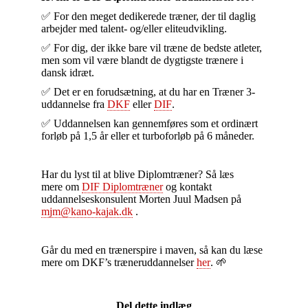
✅ For den meget dedikerede træner, der til daglig
arbejder med talent- og/eller eliteudvikling.
✅ For dig, der ikke bare vil træne de bedste atleter,
men som vil være blandt de dygtigste trænere i
dansk idræt.
✅ Det er en forudsætning, at du har en Træner 3-
uddannelse fra
DKF
eller
DIF
.
✅ Uddannelsen kan gennemføres som et ordinært
forløb på 1,5 år eller et turboforløb på 6 måneder.
Har du lyst til at blive Diplomtræner? Så læs
mere om
DIF Diplomtræner
og kontakt
uddannelseskonsulent Morten Juul Madsen på
mjm@kano-kajak.dk
.
Går du med en trænerspire i maven, så kan du læse
mere om DKF’s træneruddannelser
her
. 🌱
Del dette indlæg