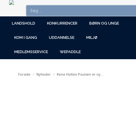
LANDSHOLD
KONKURRENCER
BØRN OG UNGE
KOM I GANG
UDDANNELSE
MILJØ
MEDLEMSSERVICE
WEPADDLE
You are here:
Forside
Nyheder
Rene Holten Poulsen er ny…