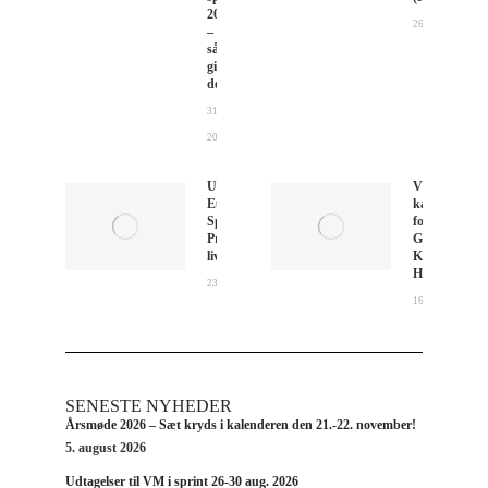
2026
26. juli 2026
–
sådan
gik
det
31. juli
2026
U18- og U23-
Vær med i
Europamesterskaberne
kajakparade
Sprint, 2026 –
for
Program, resultater og
Grønland i
livestream
Københavns
Havn
23. juli 2026
16. juli 2026
SENESTE NYHEDER
Årsmøde 2026 – Sæt kryds i kalenderen den 21.-22. november!
5. august 2026
Udtagelser til VM i sprint 26-30 aug. 2026