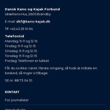
Dansk Kano og Kajak Forbund
Idrættens Hus, 2605 Brøndby
E-mail:
dkf@kano-kajak.dk
Tlf: +45 43 29 10 94
Telefontid
Mandag: 9-11 og 12-15
Tirsdag: 9-11 og 12-15
Onsdag: 9-11 og 12-15
Torsdag: 9-11 og 12-15
Fredag: Telefonen er lukket
Får du os ikke i røret i første omgang, så husk at indtale en
besked, så ringer vi tilbage.
SE nr. 88 73 04 10.
KONTAKT
For journalister
Appeludvalg