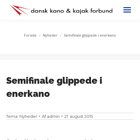
You are here:
Forside
Nyheder
Semifinale glippede i enerkano
Semifinale glippede i
enerkano
Tema:
Nyheder
Af
admin
21. august 2015