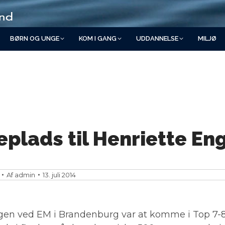
BØRN OG UNGE
KOM I GANG
UDDANNELSE
MILJØ
eplads til Henriette En
Af
admin
13. juli 2014
en ved EM i Brandenburg var at komme i Top 7-