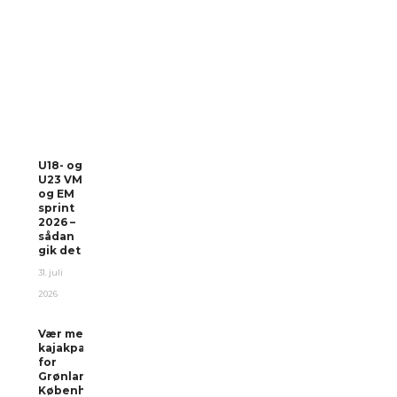
U18- og
U23 VM
og EM
sprint
2026 –
sådan
gik det
31. juli
2026
Vær med i
kajakparade
for
Grønland i
Københavns