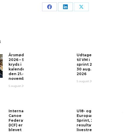
å
Årsmøde
Udtagelser
2026 – Sæt
til VM i
kryds i
sprint 26-
kalenderen
30 aug.
den 21.-22.
2026
november!
5. august 2026
5. august 2026
International
U18- og U23-
Canoe
Europamesterskaberne
Federation
Sprint, 2026 – Program,
(ICF) er
resultater og
blevet
livestream