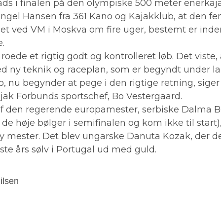
ads i finalen på den olympiske 500 meter enerkaja
Engel Hansen fra 361 Kano og Kajakklub, at den fe
et ved VM i Moskva om fire uger, bestemt er inde
.
 roede et rigtig godt og kontrolleret løb. Det viste,
d ny teknik og raceplan, som er begyndt under l
, nu begynder at pege i den rigtige retning, sige
jak Forbunds sportschef, Bo Vestergaard.
 af den regerende europamester, serbiske Dalma 
 de høje bølger i semifinalen og kom ikke til start)
ny mester. Det blev ungarske Danuta Kozak, der 
ste års sølv i Portugal ud med guld.
ilsen