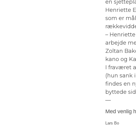
en sjettepl
Henriette 
som er mål
rækkevidde
– Henriette
arbejde me
Zoltan Bako
kano og Ka
I fraværet
(hun sank i
findes en 
byttede sid
—
Med venlig h
Lars Bo