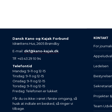
KONTAKT
Dansk Kano og Kajak Forbund
Idrættens Hus, 2605 Brøndby
For journali
E-mail:
dkf@kano-kajak.dk
Appeludva
Tlf: +45 43 29 10 94
Telefontid
Ledelsen
Mandag: 9-11 og 12-15
Tirsdag: 9-11 og 12-15
Bestyrelse
Onsdag: 9-11 og 12-15
Torsdag: 9-11 og 12-15
Sekretaria
Fredag: Telefonen er lukket
Projekter 
Får du os ikke i røret i første omgang, så
husk at indtale en besked, så ringer vi
Team Udvik
tilbage.