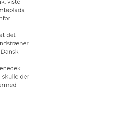
k, viste
mteplads,
nfor
 at det
andstræner
r Dansk
Benedek
, skulle der
dermed