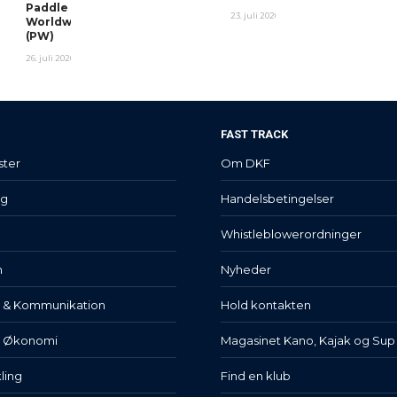
Paddle
23. juli 2026
Worldwide
(PW)
26. juli 2026
FAST TRACK
ster
Om DKF
lg
Handelsbetingelser
Whistleblowerordninger
n
Nyheder
t & Kommunikation
Hold kontakten
& Økonomi
Magasinet Kano, Kajak og Sup
ling
Find en klub