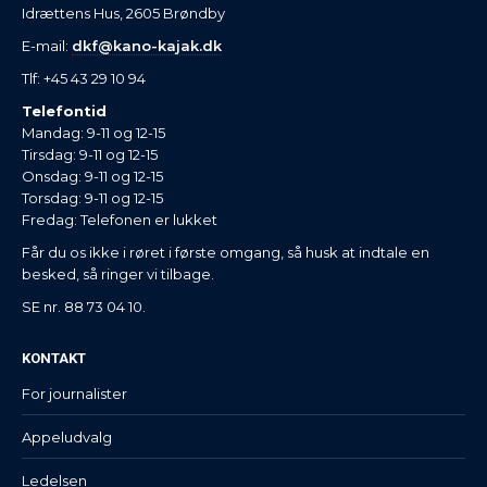
Idrættens Hus, 2605 Brøndby
E-mail:
dkf@kano-kajak.dk
Tlf: +45 43 29 10 94
Telefontid
Mandag: 9-11 og 12-15
Tirsdag: 9-11 og 12-15
Onsdag: 9-11 og 12-15
Torsdag: 9-11 og 12-15
Fredag: Telefonen er lukket
Får du os ikke i røret i første omgang, så husk at indtale en
besked, så ringer vi tilbage.
SE nr. 88 73 04 10.
KONTAKT
For journalister
Appeludvalg
Ledelsen