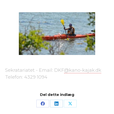
Sekratariatet -
Email: DKF
@kano-kajak.dk
Telefon:
4329 1094
Del dette indlæg