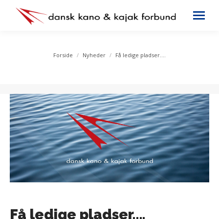
You are here:
Forside
Nyheder
Få ledige pladser….
Få ledige pladser….