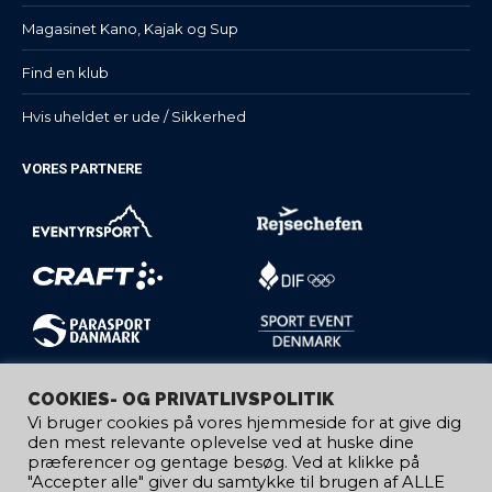
Magasinet Kano, Kajak og Sup
Find en klub
Hvis uheldet er ude / Sikkerhed
VORES PARTNERE
COOKIES- OG PRIVATLIVSPOLITIK
Vi bruger cookies på vores hjemmeside for at give dig
den mest relevante oplevelse ved at huske dine
præferencer og gentage besøg. Ved at klikke på
"Accepter alle" giver du samtykke til brugen af ​​ALLE