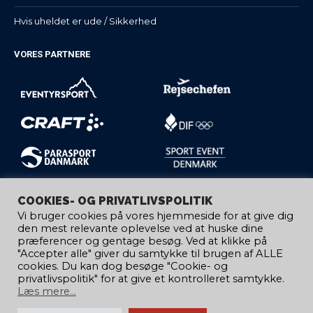
Hvis uheldet er ude / Sikkerhed
VORES PARTNERE
COOKIES- OG PRIVATLIVSPOLITIK
Vi bruger cookies på vores hjemmeside for at give dig
den mest relevante oplevelse ved at huske dine
præferencer og gentage besøg. Ved at klikke på
"Accepter alle" giver du samtykke til brugen af ​​ALLE
cookies. Du kan dog besøge "Cookie- og
privatlivspolitik" for at give et kontrolleret samtykke.
Læs mere...