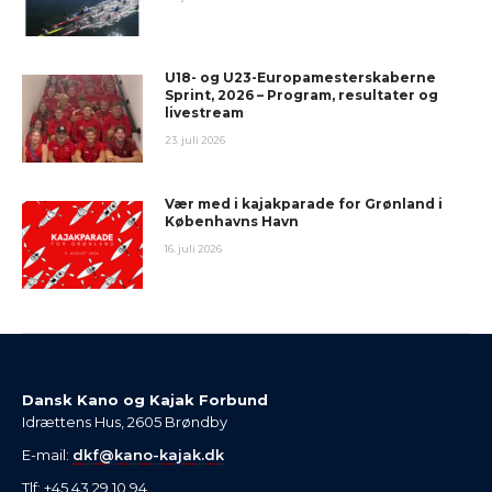
U18- og U23-Europamesterskaberne
Sprint, 2026 – Program, resultater og
livestream
23. juli 2026
Vær med i kajakparade for Grønland i
Københavns Havn
16. juli 2026
Dansk Kano og Kajak Forbund
Idrættens Hus, 2605 Brøndby
E-mail:
dkf@kano-kajak.dk
Tlf: +45 43 29 10 94