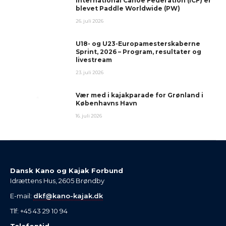
International Canoe Federation (ICF) er
blevet Paddle Worldwide (PW)
26. juli 2026
U18- og U23-Europamesterskaberne
Sprint, 2026 – Program, resultater og
livestream
23. juli 2026
Vær med i kajakparade for Grønland i
Københavns Havn
16. juli 2026
Dansk Kano og Kajak Forbund
Idrættens Hus, 2605 Brøndby
E-mail:
dkf@kano-kajak.dk
Tlf: +45 43 29 10 94