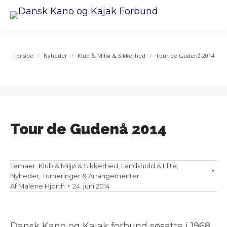
You are here:
Forside
Nyheder
Klub & Miljø & Sikkerhed
Tour de Gudenå 2014
Tour de Gudenå 2014
Temaer:
Klub & Miljø & Sikkerhed
,
Landshold & Elite
,
Nyheder
,
Turneringer & Arrangementer
Af
Malene Hjorth
24. juni 2014
Dansk Kano og Kajak forbund søsatte i 1968