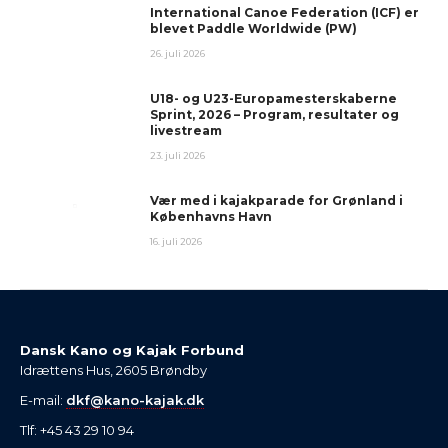
International Canoe Federation (ICF) er
blevet Paddle Worldwide (PW)
26. juli 2026
U18- og U23-Europamesterskaberne
Sprint, 2026 – Program, resultater og
livestream
23. juli 2026
Vær med i kajakparade for Grønland i
Københavns Havn
16. juli 2026
Dansk Kano og Kajak Forbund
Idrættens Hus, 2605 Brøndby
E-mail:
dkf@kano-kajak.dk
Tlf: +45 43 29 10 94