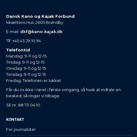
Dansk Kano og Kajak Forbund
Idrættens Hus, 2605 Brøndby
E-mail:
dkf@kano-kajak.dk
Tlf: +45 43 29 10 94
Telefontid
Mandag: 9-11 og 12-15
Tirsdag: 9-11 og 12-15
Onsdag: 9-11 og 12-15
Torsdag: 9-11 og 12-15
Fredag: Telefonen er lukket
Får du os ikke i røret i første omgang, så husk at indtale en
besked, så ringer vi tilbage.
SE nr. 88 73 04 10.
KONTAKT
For journalister