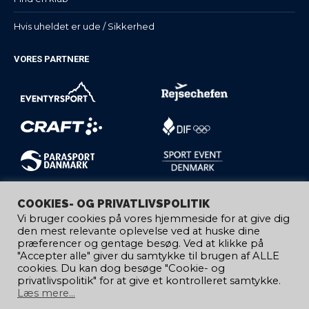
Hvis uheldet er ude / Sikkerhed
VORES PARTNERE
COOKIES- OG PRIVATLIVSPOLITIK
Vi bruger cookies på vores hjemmeside for at give dig
den mest relevante oplevelse ved at huske dine
præferencer og gentage besøg. Ved at klikke på
"Accepter alle" giver du samtykke til brugen af ​​ALLE
cookies. Du kan dog besøge "Cookie- og
privatlivspolitik" for at give et kontrolleret samtykke.
Læs mere...