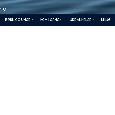
BØRN OG UNGE
KOM I GANG
UDDANNELSE
MILJØ