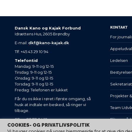
KONTAKT
Dansk Kano og Kajak Forbund
Idrættens Hus, 2605 Brøndby
For journali
E-mail:
dkf@kano-kajak.dk
Appeludva
Tlf: +45 43 29 10 94
Telefontid
Ledelsen
Mandag: 9-11 og 12-15
Tirsdag: 9-11 og 12-15
Bestyrelse
Onsdag: 9-11 og 12-15
Torsdag: 9-11 og 12-15
Sekretaria
Fredag: Telefonen er lukket
Projekter 
Får du os ikke i røret i første omgang, så
husk at indtale en besked, så ringer vi
Team Udvik
tilbage.
SE nr. 88 73 04 10.
Eliteområd
COOKIES- OG PRIVATLIVSPOLITIK
Vi bruger cookies på vores hjemmeside for at give dig d