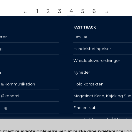
←
1
2
3
4
5
6
→
FAST TRACK
ster
Om DKF
lg
Handelsbetingelser
Whistleblowerordninger
n
Nyheder
t & Kommunikation
Hold kontakten
& Økonomi
Magasinet Kano, Kajak og Sup
ling
Find en klub
et
Hvis uheldet er ude / Sikkerhe
en mest relevante oplevelse ved at huske dine præferencer o