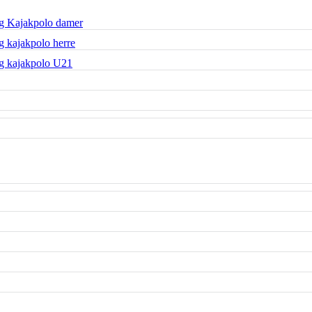
g Kajakpolo damer
 kajakpolo herre
g kajakpolo U21