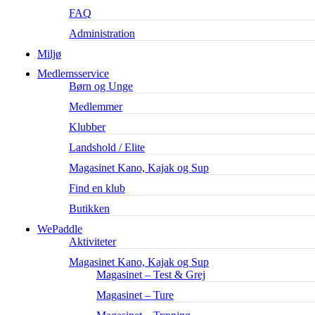
FAQ
Administration
Miljø
Medlemsservice
Børn og Unge
Medlemmer
Klubber
Landshold / Elite
Magasinet Kano, Kajak og Sup
Find en klub
Butikken
WePaddle
Aktiviteter
Magasinet Kano, Kajak og Sup
Magasinet – Test & Grej
Magasinet – Ture