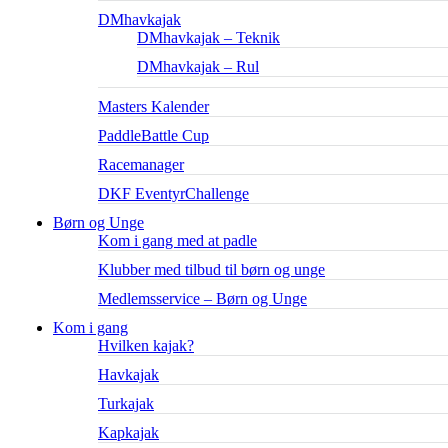
DMhavkajak
DMhavkajak – Teknik
DMhavkajak – Rul
Masters Kalender
PaddleBattle Cup
Racemanager
DKF EventyrChallenge
Børn og Unge
Kom i gang med at padle
Klubber med tilbud til børn og unge
Medlemsservice – Børn og Unge
Kom i gang
Hvilken kajak?
Havkajak
Turkajak
Kapkajak