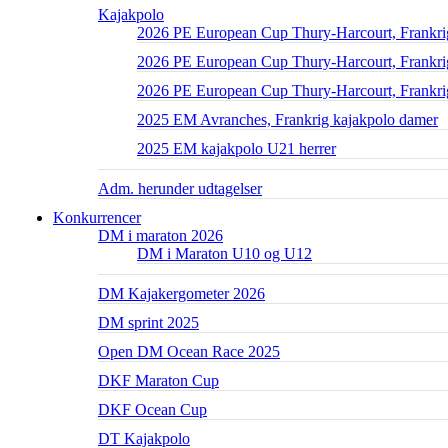
Kajakpolo
2026 PE European Cup Thury-Harcourt, Frankri
2026 PE European Cup Thury-Harcourt, Frankrig
2026 PE European Cup Thury-Harcourt, Frankri
2025 EM Avranches, Frankrig kajakpolo damer
2025 EM kajakpolo U21 herrer
Adm. herunder udtagelser
Konkurrencer
DM i maraton 2026
DM i Maraton U10 og U12
DM Kajakergometer 2026
DM sprint 2025
Open DM Ocean Race 2025
DKF Maraton Cup
DKF Ocean Cup
DT Kajakpolo