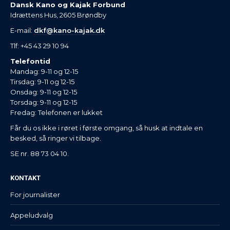
Dansk Kano og Kajak Forbund
Idrættens Hus, 2605 Brøndby
E-mail:
dkf@kano-kajak.dk
Tlf: +45 43 29 10 94
Telefontid
Mandag: 9-11 og 12-15
Tirsdag: 9-11 og 12-15
Onsdag: 9-11 og 12-15
Torsdag: 9-11 og 12-15
Fredag: Telefonen er lukket
Får du os ikke i røret i første omgang, så husk at indtale en
besked, så ringer vi tilbage.
SE nr. 88 73 04 10.
KONTAKT
For journalister
Appeludvalg