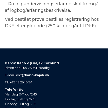
– Ro- og undervisningserfaring skal fremgå
af logbog/erfaringsbeskrivelse.
Ved bestået prøve bestilles registrering hos
DKF efterfølgende (250 kr. der går til DKF).
Dansk Kano og Kajak Forbund
Idrættens Hus, 2605 Brøndby
E-mail:
dkf@kano-kajak.dk
Tlf: +45 43 29 10 94
Telefontid
Mandag: 9-11 og 12-15
Tirsdag: 9-11 og 12-15
Onsdag: 9-11 og 12-15