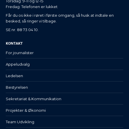
Torsdag: 9-11 og 12-15
Fredag: Telefonen er lukket
Får du os ikke i røret i første omgang, så husk at indtale en
besked, så ringer vi tilbage.
SE nr. 88 73 04 10.
KONTAKT
For journalister
Appeludvalg
Ledelsen
Bestyrelsen
Sekretariat & Kommunikation
Projekter & Økonomi
Team Udvikling