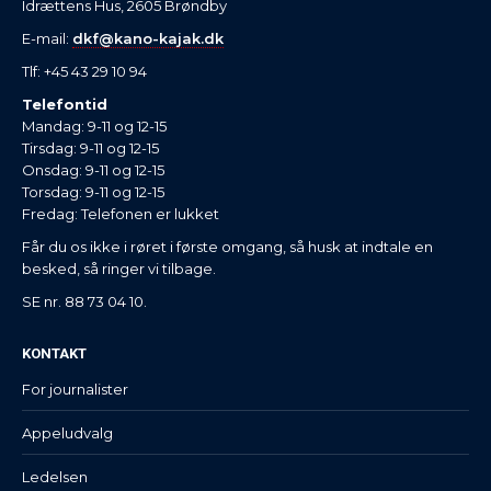
Idrættens Hus, 2605 Brøndby
E-mail:
dkf@kano-kajak.dk
Tlf: +45 43 29 10 94
Telefontid
Mandag: 9-11 og 12-15
Tirsdag: 9-11 og 12-15
Onsdag: 9-11 og 12-15
Torsdag: 9-11 og 12-15
Fredag: Telefonen er lukket
Får du os ikke i røret i første omgang, så husk at indtale en
besked, så ringer vi tilbage.
SE nr. 88 73 04 10.
KONTAKT
For journalister
Appeludvalg
Ledelsen