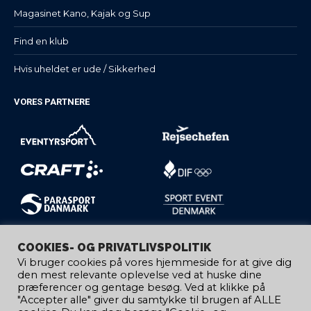
Magasinet Kano, Kajak og Sup
Find en klub
Hvis uheldet er ude / Sikkerhed
VORES PARTNERE
COOKIES- OG PRIVATLIVSPOLITIK
Vi bruger cookies på vores hjemmeside for at give dig
den mest relevante oplevelse ved at huske dine
præferencer og gentage besøg. Ved at klikke på
"Accepter alle" giver du samtykke til brugen af ​​ALLE