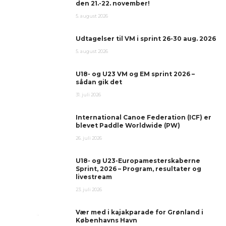
den 21.-22. november!
5. august 2026
Udtagelser til VM i sprint 26-30 aug. 2026
5. august 2026
U18- og U23 VM og EM sprint 2026 –
sådan gik det
31. juli 2026
International Canoe Federation (ICF) er
blevet Paddle Worldwide (PW)
26. juli 2026
U18- og U23-Europamesterskaberne
Sprint, 2026 – Program, resultater og
livestream
23. juli 2026
Vær med i kajakparade for Grønland i
Københavns Havn