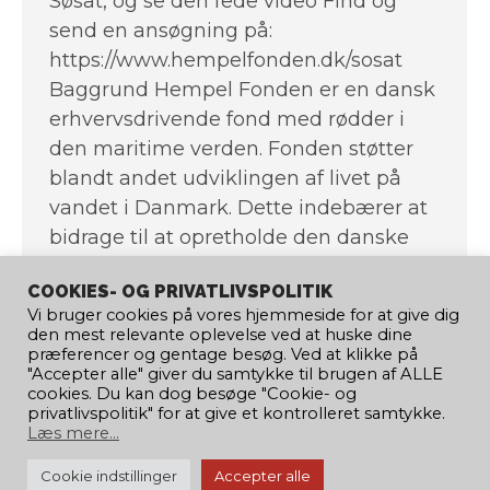
Søsat, og se den fede video Find og
send en ansøgning på:
https://www.hempelfonden.dk/sosat
Baggrund Hempel Fonden er en dansk
erhvervsdrivende fond med rødder i
den maritime verden. Fonden støtter
blandt andet udviklingen af livet på
vandet i Danmark. Dette indebærer at
bidrage til at opretholde den danske
maritime identitet, så der fortsat vil
COOKIES- OG PRIVATLIVSPOLITIK
være liv og handel på de danske
Vi bruger cookies på vores hjemmeside for at give dig
farvande. Skulle i have spørgsmål til
den mest relevante oplevelse ved at huske dine
fondssøgning eller brug for mere hjælp
præferencer og gentage besøg. Ved at klikke på
"Accepter alle" giver du samtykke til brugen af ​​ALLE
til jeres Børne- og ungeafdeling så
cookies. Du kan dog besøge "Cookie- og
kontakt endelig .
privatlivspolitik" for at give et kontrolleret samtykke.
Læs mere...
Cookie indstillinger
Accepter alle
© 2020 Copyright Dansk Kano og Kajak Forbund | Design by: