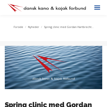
You are here:
Forside
Nyheder
Spring clinic med Gordan Hartbrecht…
Spring clinic med Gordan