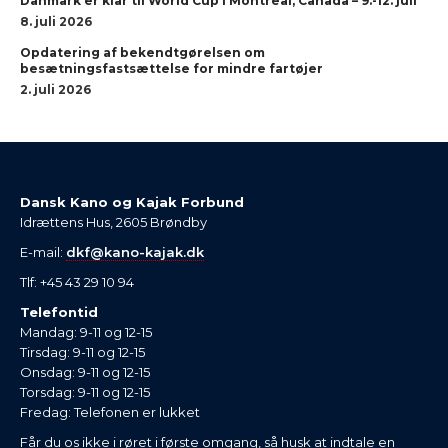
Danmark er klar til World Cup i Montreal, Canada – 9.-12. juli
8. juli 2026
Opdatering af bekendtgørelsen om
besætningsfastsættelse for mindre fartøjer
2. juli 2026
Dansk Kano og Kajak Forbund
Idrættens Hus, 2605 Brøndby
E-mail:
dkf@kano-kajak.dk
Tlf: +45 43 29 10 94
Telefontid
Mandag: 9-11 og 12-15
Tirsdag: 9-11 og 12-15
Onsdag: 9-11 og 12-15
Torsdag: 9-11 og 12-15
Fredag: Telefonen er lukket
Får du os ikke i røret i første omgang, så husk at indtale en