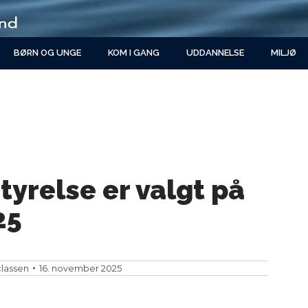
BØRN OG UNGE
KOM I GANG
UDDANNELSE
MILJØ
tyrelse er valgt på
25
classen
16. november 2025