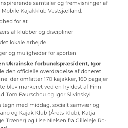
mt inspirerende samtaler og fremvisninger af
 Mobile Kajakklub Vestsjælland.
hed for at:
ærs af klubber og discipliner
det lokale arbejde
nger og muligheder for sporten
en Ukrainske forbundspræsident, Igor
 den officielle overdragelse af doneret
ine, der omfatter 170 kajakker, 160 pagajer
e blev markeret ved en hyldest af Finn
nd Tom Faurschou og Igor Slivinskyi.
ts tegn med middag, socialt samvær og
Kano og Kajak Klub (Årets Klub), Katja
 Træner) og Lise Nielsen fra Gilleleje Ro-