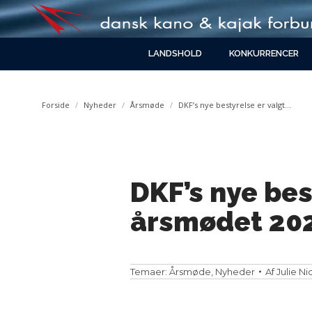
LANDSHOLD
KONKURRENCER
You are here:
Forside
Nyheder
Årsmøde
DKF’s nye bestyrelse er valgt…
DKF’s nye bes
årsmødet 20
Temaer:
Årsmøde
,
Nyheder
Af
Julie Ni