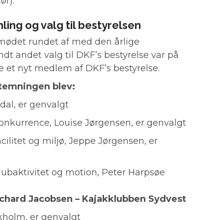
ør).
ing og valg til bestyrelsen
mødet rundet af med den årlige
dt andet valg til DKF’s bestyrelse var på
e et nyt medlem af DKF’s bestyrelse.
fstemningen blev:
al, er genvalgt
onkurrence, Louise Jørgensen, er genvalgt
ilitet og miljø, Jeppe Jørgensen, er
ubaktivitet og motion, Peter Harpsøe
Richard Jacobsen – Kajakklubben Sydvest
holm, er genvalgt