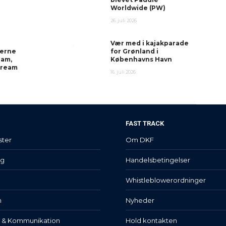
Worldwide (PW)
26. juli 2026
Vær med i kajakparade
erne
for Grønland i
ram,
Københavns Havn
stream
16. juli 2026
FAST TRACK
ster
Om DKF
lg
Handelsbetingelser
Whistleblowerordninger
n
Nyheder
t & Kommunikation
Hold kontakten