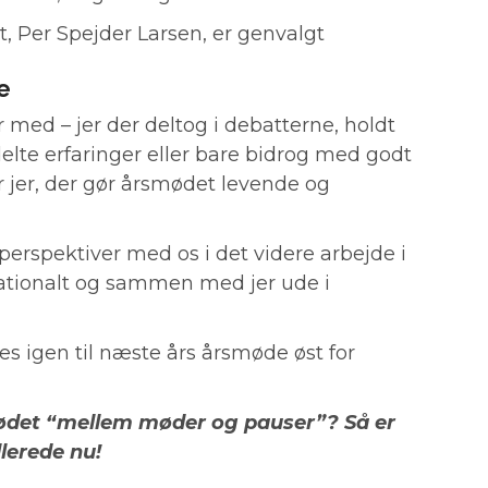
, Per Spejder Larsen, er genvalgt
e
var med – jer der deltog i debatterne, holdt
delte erfaringer eller bare bidrog med godt
 jer, der gør årsmødet levende og
g perspektiver med os i det videre arbejde i
tionalt og sammen med jer ude i
ses igen til næste års årsmøde øst for
ødet “mellem møder og pauser”? Så er
llerede nu!