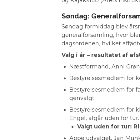
og Kajakklub (Årets
Instrukt
Søndag: Generalforsaml
Søndag formiddag blev års
generalforsamling, hvor blan
dagsordenen, hvilket affødt
Valg i år – resultatet af a
Næstformand, Anni Grønd
Bestyrelsesmedlem for k
Bestyrelsesmedlem for fac
genvalgt
Bestyrelsesmedlem for kl
Engel, afgår uden for tur.
Valgt uden for tur: 
Appeludvalget, Jan Munk