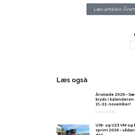
Læs artiklen: År
Læs også
Årsmøde 2026 – Sæ
kryds i kalenderen
21.-22. november!
5. august 2026
U18- og U23 VM og
sprint 2026 – sådan
det