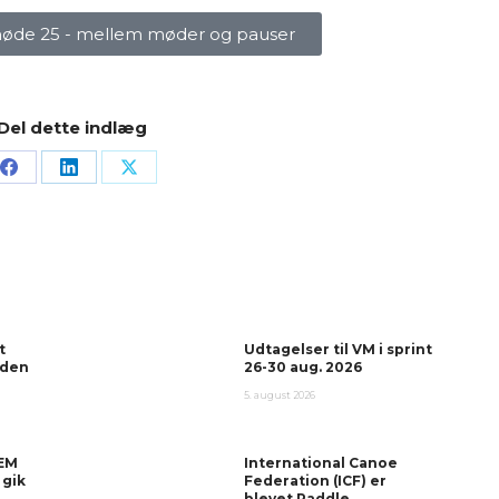
smøde 25 - mellem møder og pauser
Del dette indlæg
t
Udtagelser til VM i sprint
 den
26-30 aug. 2026
5. august 2026
 EM
International Canoe
 gik
Federation (ICF) er
blevet Paddle