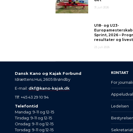
31. juli 2026
U18- og U23-
Europamesterskab
Sprint, 2026 – Prog
resultater og live
23. juli 2026
KONTAKT
Dansk Kano og Kajak Forbund
Idrættens Hus, 2605 Brøndby
For journali
E-mail:
dkf@kano-kajak.dk
Appeludva
Tlf: +45 43 29 10 94
Telefontid
Ledelsen
Mandag: 9-11 og 12-15
Tirsdag: 9-11 og 12-15
Bestyrelse
Onsdag: 9-11 og 12-15
Torsdag: 9-11 og 12-15
Sekretaria