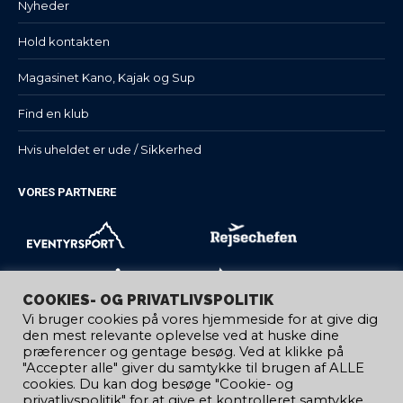
Nyheder
Hold kontakten
Magasinet Kano, Kajak og Sup
Find en klub
Hvis uheldet er ude / Sikkerhed
VORES PARTNERE
COOKIES- OG PRIVATLIVSPOLITIK
Vi bruger cookies på vores hjemmeside for at give dig
den mest relevante oplevelse ved at huske dine
præferencer og gentage besøg. Ved at klikke på
"Accepter alle" giver du samtykke til brugen af ​​ALLE
cookies. Du kan dog besøge "Cookie- og
privatlivspolitik" for at give et kontrolleret samtykke.