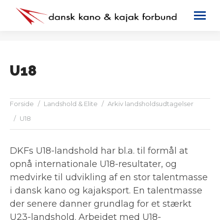
U18
You are here:
Forside
Landshold & Elite
Arkiv landsholdsudtagelser
U18
DKFs U18-landshold har bl.a. til formål at
opnå internationale U18-resultater, og
medvirke til udvikling af en stor talentmasse
i dansk kano og kajaksport. En talentmasse
der senere danner grundlag for et stærkt
U23-landshold. Arbejdet med U18-