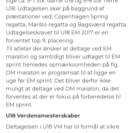
sige ca. 5-7 stk. dame U18 og 6-8 stk. herre
U18. Udtagelsen sker på baggrund af
præstationer ved, Copenhagen Spring
regatta, Maribo regatta og Bagsværd regatta.
Udtagelseskravet til U18 EM 2017 er en
forventet top 9. placering.
Til atleter der ønsker at deltage ved EM
maraton og samtidigt bliver udtaget til EM
sprint henledes opmærksomheden på flg.
DM maraton er programsat til at ligge en
uge før EM sprint. Det bliver derfor ikke
muligt at deltage ved DM maraton, da det
forventes at der er fokus på forberedelse til
EM sprint.
U18 Verdensmesterskaber
Deltagelsen i U18 VM har til formål at sikre