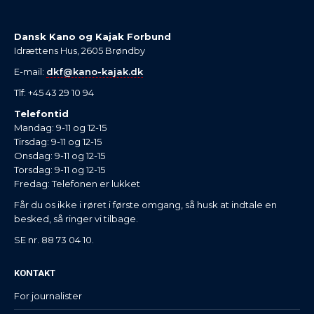
Dansk Kano og Kajak Forbund
Idrættens Hus, 2605 Brøndby
E-mail:
dkf@kano-kajak.dk
Tlf: +45 43 29 10 94
Telefontid
Mandag: 9-11 og 12-15
Tirsdag: 9-11 og 12-15
Onsdag: 9-11 og 12-15
Torsdag: 9-11 og 12-15
Fredag: Telefonen er lukket
Får du os ikke i røret i første omgang, så husk at indtale en
besked, så ringer vi tilbage.
SE nr. 88 73 04 10.
KONTAKT
For journalister