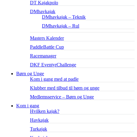
DT Kajakpolo
DMhavkajak
DMhavkajak – Teknik
DMhavkajak – Rul
Masters Kalender
PaddleBattle Cup
Racemanager
DKF EventyrChallenge
Børn og Unge
Kom i gang med at padle
Klubber med tilbud til børn og unge
Medlemsservice – Børn og Unge
Kom i gang
Hvilken kajak?
Havkajak
Turkajak