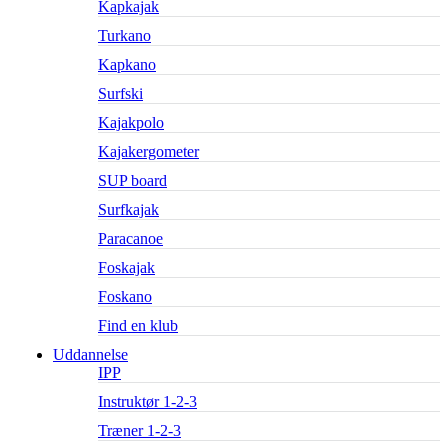
Kapkajak
Turkano
Kapkano
Surfski
Kajakpolo
Kajakergometer
SUP board
Surfkajak
Paracanoe
Foskajak
Foskano
Find en klub
Uddannelse
IPP
Instruktør 1-2-3
Træner 1-2-3