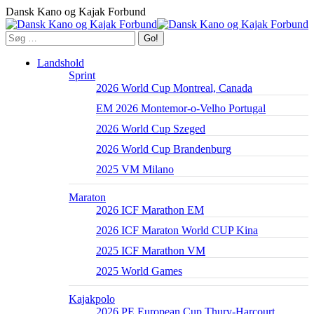
Skip
Dansk Kano og Kajak Forbund
to
content
Search:
Landshold
Sprint
2026 World Cup Montreal, Canada
EM 2026 Montemor-o-Velho Portugal
2026 World Cup Szeged
2026 World Cup Brandenburg
2025 VM Milano
Maraton
2026 ICF Marathon EM
2026 ICF Maraton World CUP Kina
2025 ICF Marathon VM
2025 World Games
Kajakpolo
2026 PE European Cup Thury-Harcourt,