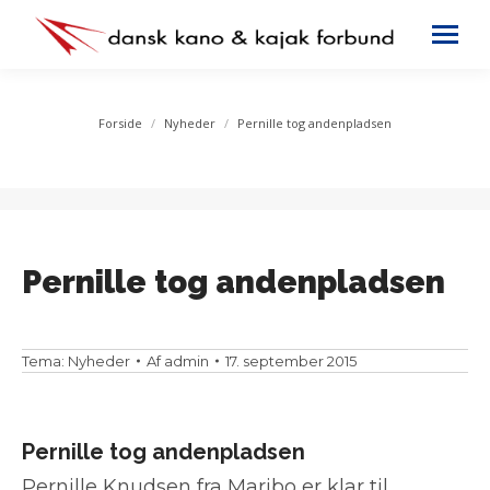
You are here:
Forside
Nyheder
Pernille tog andenpladsen
Pernille tog andenpladsen
Tema:
Nyheder
Af
admin
17. september 2015
Pernille tog andenpladsen
Pernille Knudsen fra Maribo er klar til