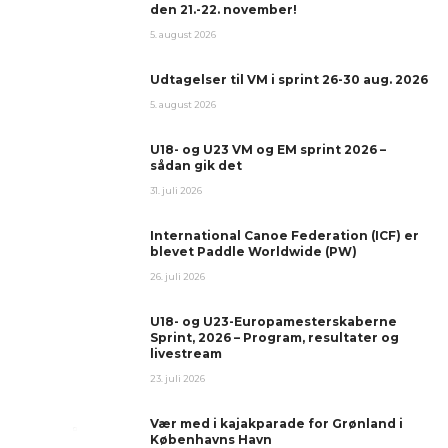
den 21.-22. november!
5. august 2026
Udtagelser til VM i sprint 26-30 aug. 2026
5. august 2026
U18- og U23 VM og EM sprint 2026 –
sådan gik det
31. juli 2026
International Canoe Federation (ICF) er
blevet Paddle Worldwide (PW)
26. juli 2026
U18- og U23-Europamesterskaberne
Sprint, 2026 – Program, resultater og
livestream
23. juli 2026
Vær med i kajakparade for Grønland i
Københavns Havn