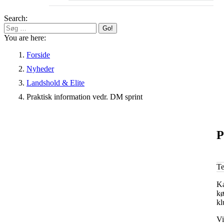
Search:
You are here:
Forside
Nyheder
Landshold & Elite
Praktisk information vedr. DM sprint
P
T
Ka
kø
kl
Vi