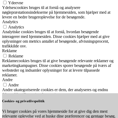
Ydeevne
Ydelsescookies bruges til at forstå og analysere
nøglepræstationsindekserne på hjemmesiden, som hjælper med at
levere en bedre brugeroplevelse for de besøgende.
Analytics
Analytics
Analytiske cookies bruges til at forstå, hvordan besøgende
interagerer med hjemmesiden. Disse cookies hjælper med at give
oplysninger om metrics antallet af besøgende, afvisningsprocent,
trafikkilde osv.
Reklame
Reklame
Reklamecookies bruges til at give besøgende relevante reklamer og
marketingkampagner. Disse cookies sporer besøgende på tværs af
websteder og indsamler oplysninger for at levere tilpassede
reklamer.
Andre
Andre
Andre ukategoriserede cookies er dem, der analyseres og endnu
ikke er klassificeret i en kategori.
Nødvendig
Cookies- og privatlivspolitik
Nødvendig
Nødvendige cookies er absolut nødvendige for, at webstedet
Vi bruger cookies på vores hjemmeside for at give dig den mest
fungerer korrekt. Disse cookies sikrer grundlæggende funktioner og
relevante oplevelse ved at huske dine præferencer og gentage besøg.