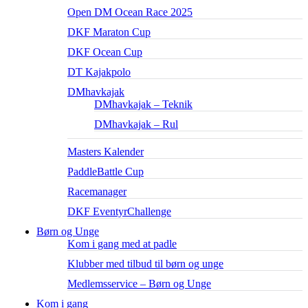
Open DM Ocean Race 2025
DKF Maraton Cup
DKF Ocean Cup
DT Kajakpolo
DMhavkajak
DMhavkajak – Teknik
DMhavkajak – Rul
Masters Kalender
PaddleBattle Cup
Racemanager
DKF EventyrChallenge
Børn og Unge
Kom i gang med at padle
Klubber med tilbud til børn og unge
Medlemsservice – Børn og Unge
Kom i gang