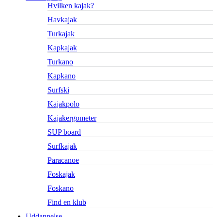
Hvilken kajak?
Havkajak
Turkajak
Kapkajak
Turkano
Kapkano
Surfski
Kajakpolo
Kajakergometer
SUP board
Surfkajak
Paracanoe
Foskajak
Foskano
Find en klub
Uddannelse