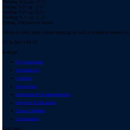
Mandag: 9-11 og 12-15
Tirsdag: 9-11 og 12-15
Onsdag: 9-11 og 12-15
Torsdag: 9-11 og 12-15
Fredag: Telefonen er lukket
Får du os ikke i røret i første omgang, så husk at indtale en besked, så 
SE nr. 88 73 04 10.
Kontakt
For journalister
Appeludvalg
Ledelsen
Bestyrelsen
Sekretariat & Kommunikation
Projekter & Økonomi
Team Udvikling
Eliteområdet
Fast Track