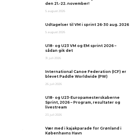
den 21.-22. november!
5. august 2026
Udtagelser til VM i sprint 26-30 aug. 2026
5. august 2026
U18- og U23 VM og EM sprint 2026 –
sådan gik det
31. juli 2026
International Canoe Federation (ICF) er
blevet Paddle Worldwide (PW)
26. juli 2026
U18- og U23-Europamesterskaberne
Sprint, 2026 – Program, resultater og
livestream
23. juli 2026
Vær med i kajakparade for Grønland i
Københavns Havn