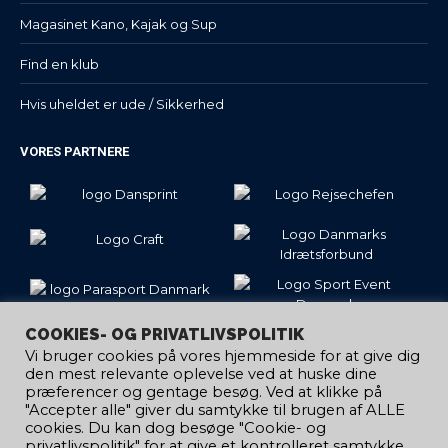
Magasinet Kano, Kajak og Sup
Find en klub
Hvis uheldet er ude / Sikkerhed
VORES PARTNERE
COOKIES- OG PRIVATLIVSPOLITIK
Vi bruger cookies på vores hjemmeside for at give dig
den mest relevante oplevelse ved at huske dine
præferencer og gentage besøg. Ved at klikke på
"Accepter alle" giver du samtykke til brugen af ​​ALLE
cookies. Du kan dog besøge "Cookie- og
privatlivspolitik" for at give et kontrolleret samtykke.