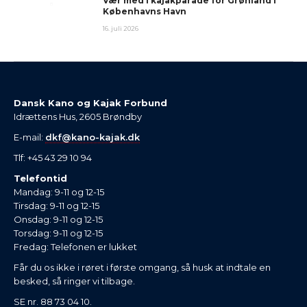
Vær med i kajakparade for Grønland i
Københavns Havn
16. juli 2026
Dansk Kano og Kajak Forbund
Idrættens Hus, 2605 Brøndby
E-mail:
dkf@kano-kajak.dk
Tlf: +45 43 29 10 94
Telefontid
Mandag: 9-11 og 12-15
Tirsdag: 9-11 og 12-15
Onsdag: 9-11 og 12-15
Torsdag: 9-11 og 12-15
Fredag: Telefonen er lukket
Får du os ikke i røret i første omgang, så husk at indtale en
besked, så ringer vi tilbage.
SE nr. 88 73 04 10.