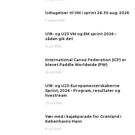
Udtagelser til VM i sprint 26-30 aug. 2026
5. august 2026
U18- og U23 VM og EM sprint 2026 –
sådan gik det
31. juli 2026
International Canoe Federation (ICF) er
blevet Paddle Worldwide (PW)
26. juli 2026
U18- og U23-Europamesterskaberne
Sprint, 2026 – Program, resultater og
livestream
23. juli 2026
Vær med i kajakparade for Grønland i
Københavns Havn
16. juli 2026