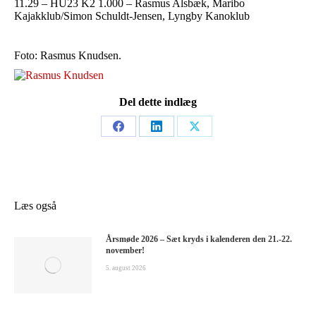
11.29 – HU23 K2 1.000 – Rasmus Alsbæk, Maribo
Kajakklub/Simon Schuldt-Jensen, Lyngby Kanoklub
Foto: Rasmus Knudsen.
Del dette indlæg
Share
Share
Share
on
on
on
Facebook
LinkedIn
X
Læs også
Årsmøde 2026 – Sæt kryds i kalenderen den 21.-22.
november!
5. august 2026