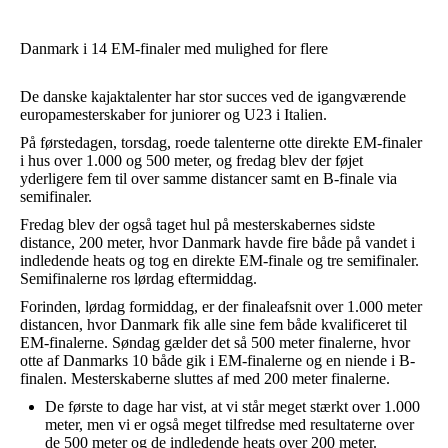
Danmark i 14 EM-finaler med mulighed for flere
De danske kajaktalenter har stor succes ved de igangværende
europamesterskaber for juniorer og U23 i Italien.
På førstedagen, torsdag, roede talenterne otte direkte EM-finaler
i hus over 1.000 og 500 meter, og fredag blev der føjet
yderligere fem til over samme distancer samt en B-finale via
semifinaler.
Fredag blev der også taget hul på mesterskabernes sidste
distance, 200 meter, hvor Danmark havde fire både på vandet i
indledende heats og tog en direkte EM-finale og tre semifinaler.
Semifinalerne ros lørdag eftermiddag.
Forinden, lørdag formiddag, er der finaleafsnit over 1.000 meter
distancen, hvor Danmark fik alle sine fem både kvalificeret til
EM-finalerne. Søndag gælder det så 500 meter finalerne, hvor
otte af Danmarks 10 både gik i EM-finalerne og en niende i B-
finalen. Mesterskaberne sluttes af med 200 meter finalerne.
De første to dage har vist, at vi står meget stærkt over 1.000
meter, men vi er også meget tilfredse med resultaterne over
de 500 meter og de indledende heats over 200 meter.