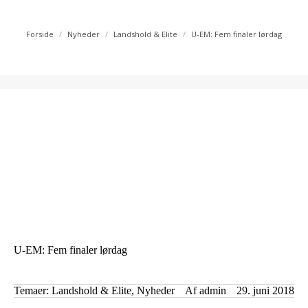
You are here:
Forside
Nyheder
Landshold & Elite
U-EM: Fem finaler lørdag
U-EM: Fem finaler lørdag
Temaer:
Landshold & Elite
,
Nyheder
Af
admin
29. juni 2018