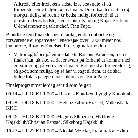
Allerede efter fredagens sidste løb, begyndte vi på
forberedelserne til lørdagens finaler. De fortsætter i aften og i
morgen tidlig, så roerne er bedst muligt forberedt til at
præstere deres bedste, siger Dansk Kano og Kajak Forbund
U-landstræner og talentchef, Finn Pape.
Blandt de fem finaledeltagere lørdag er den dobbelte og
forsvarende europamester i enerkajak over 1.000 meter hos
juniorerne, Rasmus Knudsen fra Lyngby Kanoklub.
Vi tror og håber på en medalje til Rasmus Knudsen, men i
finaler kan alt ske, så det er svært på forhånd at komme med
en vurdering på vores fem finaler. Roerne skal forberede sig,
så godt, som muligt, og så har vi sagt til dem, at de skal
holde fokus på egen præstation, siger Finn Pape.
Finaleprogrammet lørdag ser ud som følger:
09.14 – HU18 K1 1.000 – Rasmus Knudsen, Lyngby Kanoklub
09.28 – DU18 K1 1.000 – Helene Fabrin-Brasted, Vallensbæk
KKC
09.56 – HU18 K2 1.000 -Magnus Sibbersen, Hvidovre
Kajakklub/Christian Farstad, Silkeborg Kajakklub
10.47 – HU23 K1 1.000 – Nicolai Mørcke, Lyngby Kanoklub