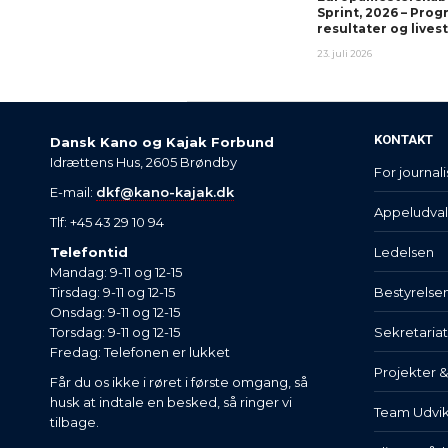
Sprint, 2026 – Prog
resultater og live
23. juli 2026
KONTAKT
Dansk Kano og Kajak Forbund
Idrættens Hus, 2605 Brøndby
For journali
E-mail:
dkf@kano-kajak.dk
Appeludva
Tlf: +45 43 29 10 94
Telefontid
Ledelsen
Mandag: 9-11 og 12-15
Tirsdag: 9-11 og 12-15
Bestyrelse
Onsdag: 9-11 og 12-15
Torsdag: 9-11 og 12-15
Sekretaria
Fredag: Telefonen er lukket
Projekter 
Får du os ikke i røret i første omgang, så
husk at indtale en besked, så ringer vi
Team Udvik
tilbage.