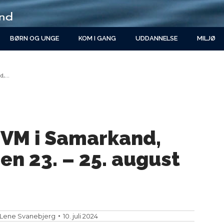
BØRN OG UNGE
KOM I GANG
UDDANNELSE
MILJØ
nd,…
l VM i Samarkand,
en 23. – 25. august
Lene Svanebjerg
10. juli 2024