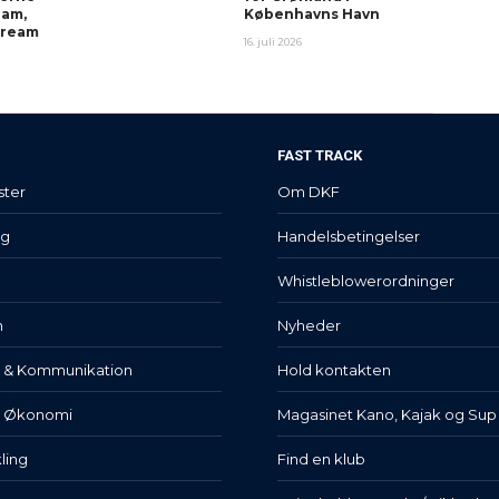
ram,
Københavns Havn
stream
16. juli 2026
FAST TRACK
ster
Om DKF
lg
Handelsbetingelser
Whistleblowerordninger
n
Nyheder
t & Kommunikation
Hold kontakten
& Økonomi
Magasinet Kano, Kajak og Sup
ling
Find en klub