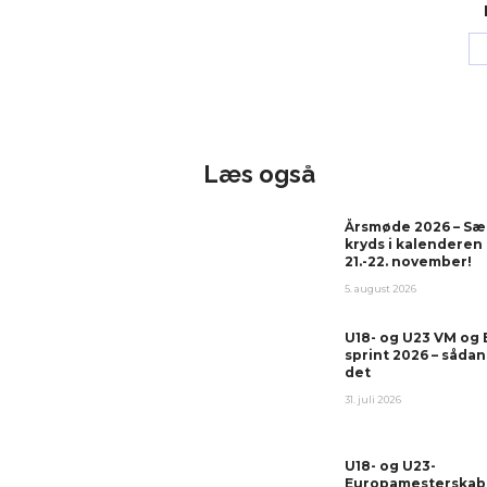
Læs også
Årsmøde 2026 – Sæ
kryds i kalenderen
21.-22. november!
5. august 2026
U18- og U23 VM og
sprint 2026 – sådan
det
31. juli 2026
U18- og U23-
Europamesterskab