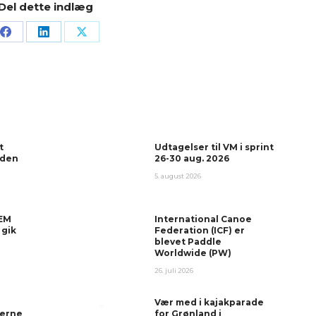
Del dette indlæg
t
Udtagelser til VM i sprint
 den
26-30 aug. 2026
5. august 2026
 EM
International Canoe
 gik
Federation (ICF) er
blevet Paddle
Worldwide (PW)
26. juli 2026
Vær med i kajakparade
erne
for Grønland i