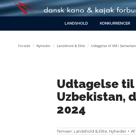
LANDSHOLD
KONKURRENCER
You are here:
Forside
Nyheder
Landshold & Elite
Udtagelse til VM i Samarka
Udtagelse ti
Uzbekistan, d
2024
Temaer:
Landshold & Elite
,
Nyheder
Af