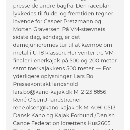
presse de andre bagfra. Den raceplan
lykkedes til fulde, og fremtiden tegner
lovende for Casper Pretzmann og
Morten Graversen. På VM-stævnets
sidste dag, søndag, er det
damejuniorernes tur til at kæmpe om
metal i U-18 klassen. Her venter tre VM-
finaler i enerkajak på 500 og 200 meter
samt toerkajakkens 500 meter. — For
yderligere oplysninger: Lars Bo
Pressekontakt landshold
lars.bo@kano-kajak.dk M: 2123 8856
René OlsenU-landstræner
rene.olsen@kano-kajak.dk M: 4091 0513
Dansk Kano og Kajak Forbund /Danish
Canoe Federation Idrættens Hus2605