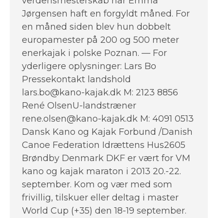
verdensmesterskab har Emma
Jørgensen haft en forgyldt måned. For
en måned siden blev hun dobbelt
europamester på 200 og 500 meter
enerkajak i polske Poznan. — For
yderligere oplysninger: Lars Bo
Pressekontakt landshold
lars.bo@kano-kajak.dk M: 2123 8856
René OlsenU-landstræner
rene.olsen@kano-kajak.dk M: 4091 0513
Dansk Kano og Kajak Forbund /Danish
Canoe Federation Idrættens Hus2605
Brøndby Denmark DKF er vært for VM
kano og kajak maraton i 2013 20.-22.
september. Kom og vær med som
frivillig, tilskuer eller deltag i master
World Cup (+35) den 18-19 september.