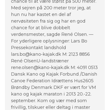
chance til at være størst på 500 meter.
Med sejren på 200 meter tror jeg, at
hun nu har kastet en del af
nervøsiteten fra sig og har en god
chance for at blive dobbelt
verdensmester, sagde René Olsen. —
For yderligere oplysninger: Lars Bo
Pressekontakt landshold
lars.bo@kano-kajak.dk M: 2123 8856
René OlsenU-landstræner
rene.olsen@kano-kajak.dk M: 4091 0513
Dansk Kano og Kajak Forbund /Danish
Canoe Federation Idrættens Hus2605
Brøndby Denmark DKF er vært for VM
kano og kajak maraton i 2013 20.-22.
september. Kom og vær med som
frivillig, tilskuer eller deltag i master