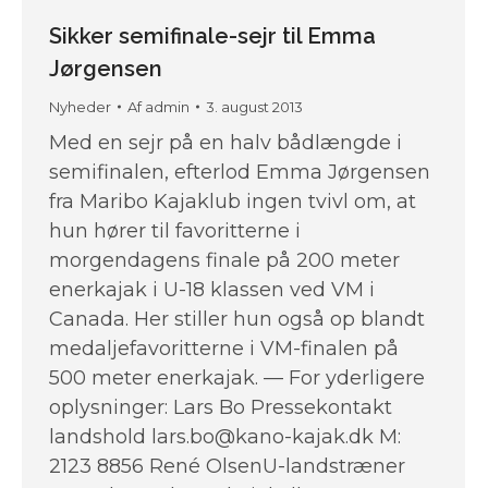
Sikker semifinale-sejr til Emma
Jørgensen
Nyheder
Af
admin
3. august 2013
Med en sejr på en halv bådlængde i
semifinalen, efterlod Emma Jørgensen
fra Maribo Kajaklub ingen tvivl om, at
hun hører til favoritterne i
morgendagens finale på 200 meter
enerkajak i U-18 klassen ved VM i
Canada. Her stiller hun også op blandt
medaljefavoritterne i VM-finalen på
500 meter enerkajak. — For yderligere
oplysninger: Lars Bo Pressekontakt
landshold lars.bo@kano-kajak.dk M:
2123 8856 René OlsenU-landstræner