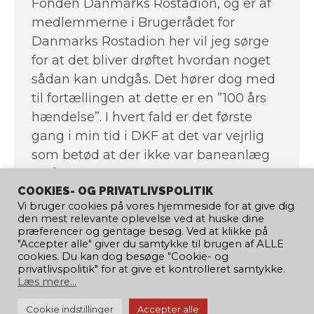
Fonden Danmarks Rostadion, og er af
medlemmerne i Brugerrådet for
Danmarks Rostadion her vil jeg sørge
for at det bliver drøftet hvordan noget
sådan kan undgås. Det hører dog med
til fortællingen at dette er en ”100 års
hændelse”. I hvert fald er det første
gang i min tid i DKF at det var vejrlig
som betød at der ikke var baneanlæg
til rådighed som planlagt. God
COOKIES- OG PRIVATLIVSPOLITIK
weekend Christian, direktør
Vi bruger cookies på vores hjemmeside for at give dig
den mest relevante oplevelse ved at huske dine
præferencer og gentage besøg. Ved at klikke på
"Accepter alle" giver du samtykke til brugen af ​​ALLE
cookies. Du kan dog besøge "Cookie- og
←
1
…
20
21
22
23
24
…
privatlivspolitik" for at give et kontrolleret samtykke.
Læs mere...
62
→
Cookie indstillinger
Accepter alle