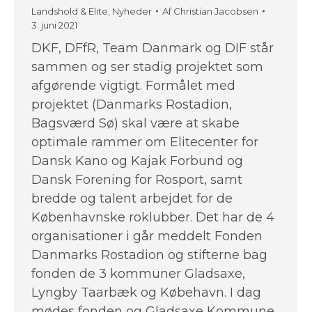
Landshold & Elite
,
Nyheder
Af
Christian Jacobsen
3. juni 2021
DKF, DFfR, Team Danmark og DIF står
sammen og ser stadig projektet som
afgørende vigtigt. Formålet med
projektet (Danmarks Rostadion,
Bagsværd Sø) skal være at skabe
optimale rammer om Elitecenter for
Dansk Kano og Kajak Forbund og
Dansk Forening for Rosport, samt
bredde og talent arbejdet for de
Københavnske roklubber. Det har de 4
organisationer i går meddelt Fonden
Danmarks Rostadion og stifterne bag
fonden de 3 kommuner Gladsaxe,
Lyngby Taarbæk og Købehavn. I dag
mødes fonden og Gladsaxe Kommune