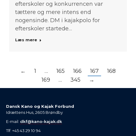
efterskoler og konkurrencen var
tættere og mere intens end
nogensinde. DM i kajakpolo for
efterskoler startede…
Læs mere
←
1
…
165
166
167
168
169
…
345
→
Dansk Kano og Kajak Forbund
Idrættens Hus, 2605 Brøndby
E-mail:
dkf@kano-kajak.dk
Tlf: +45 43 29 10 94