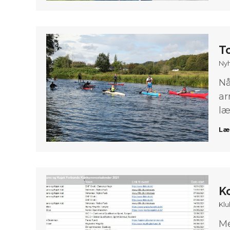
To
Ny
Nå
ar
læ
Læ
K
Klu
Me