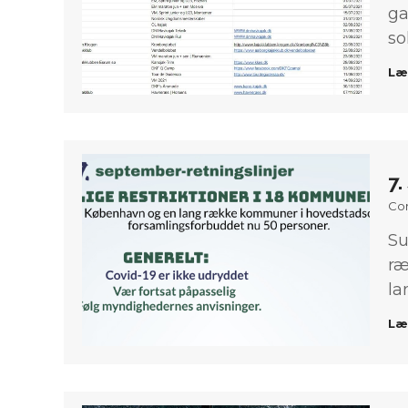
ga
so
Læ
7.
Co
Su
ræ
la
Læ