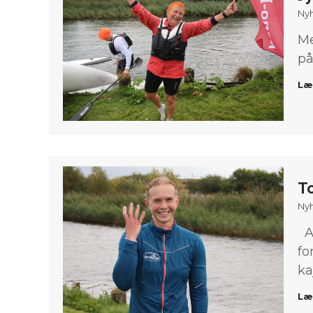
Ny
Me
på
Læ
T
Ny
An
fo
ka
Læ