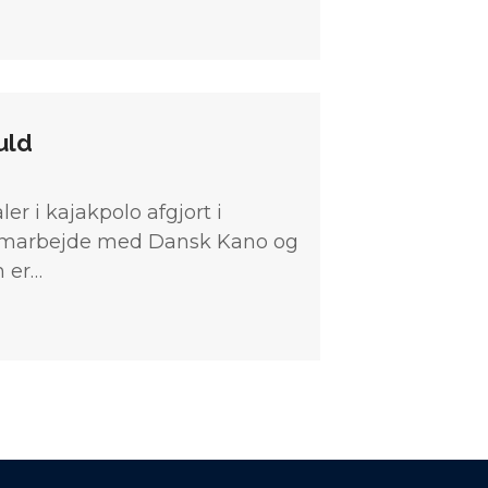
uld
er i kajakpolo afgjort i
samarbejde med Dansk Kano og
n er…