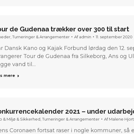
ur de Gudenaa trækker over 300 til start
heder
,
Turneringer & Arrangementer
Af
admin
11. september 2020
r Dansk Kano og Kajak Forbund lørdag den 12. se
rangerer Tour de Gudenaa fra Silkeborg, Ans og Uls
gge vand til…
s mere
onkurrencekalender 2021 – under udarbej
b & Miljø & Sikkerhed
,
Turneringer & Arrangementer
Af
Malene Hjor
ns Coronaen fortsat raser i nogle kommuner, så 