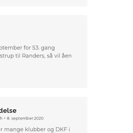
ptember for 53. gang
trup til Randers, så vil åen
delse
th
8. september 2020
er mange klubber og DKF i