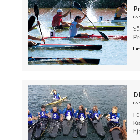
P
Ny
Så
Pr
Læ
D
Ny
I 
Ka
hj