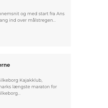
ennemsnit og med start fra Ans
gang ind over målstregen…
erne
ilkeborg Kajakklub,
nmarks længste maraton for
Silkeborg…