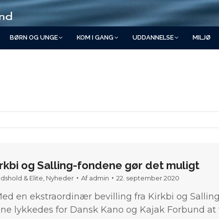
BØRN OG UNGE
KOM I GANG
UDDANNELSE
MILJØ
rkbi og Salling-fondene gør det muligt
dshold & Elite
,
Nyheder
Af
admin
22. september 2020
d en ekstraordinær bevilling fra Kirkbi og Sallin
ne lykkedes for Dansk Kano og Kajak Forbund at