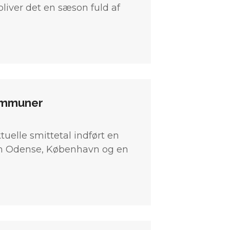
iver det en sæson fuld af
kommuner
elle smittetal indført en
 om Odense, København og en