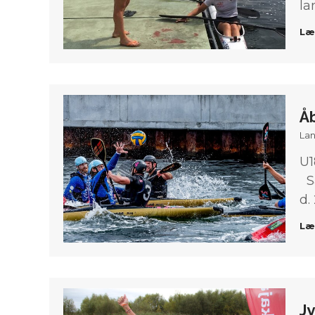
la
Læ
Å
Lan
U1
Sa
d.
Læ
J