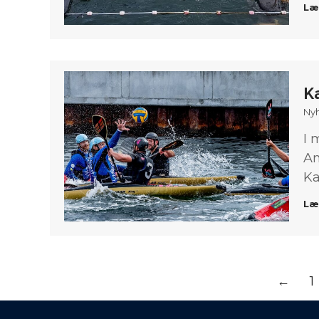
Læ
K
Ny
I 
Am
Ka
Læ
←
1