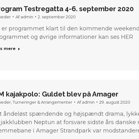
rogram Testregatta 4-6. september 2020
heder
Af
admin
2. september 2020
 er programmet klart til den kommende weekend
ogrammet og øvrige informationer kan ses HER
s mere
M kajakpolo: Guldet blev på Amager
heder
,
Turneringer & Arrangementer
Af
admin
29. august 2020
et åndeløst spændende og højspændt drama, lykk
jakklubben Neptun at forsvare sidste års danske 
emmebane i Amager Strandpark var modstanderen