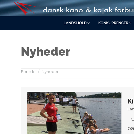
LANDSHOLD
KONKURRENCER
Nyheder
Forside
Nyheder
You are here:
Ki
Lan
Me
ba