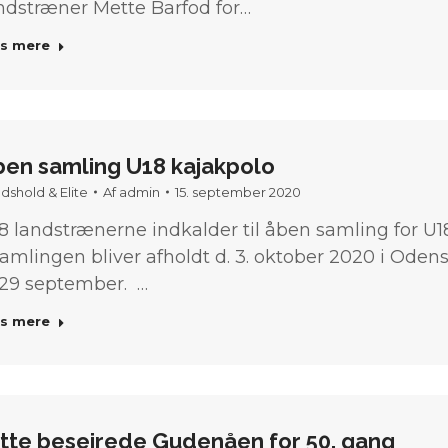
ndstræner Mette Barfod for…
s mere
ben samling U18 kajakpolo
dshold & Elite
Af
admin
15. september 2020
8 landstrænerne indkalder til åben samling for U1
mlingen bliver afholdt d. 3. oktober 2020 i Odens
 29 september. …
s mere
ytte besejrede Gudenåen for 50. gang