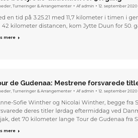
heder
,
Turneringer & Arrangementer
Af
admin
12. september 2020
d en tid på 3.25.21 med 11,7 kilometer i timen i g
 42 kilometer distancen, kom Jytte Duun for 50. 
s mere
our de Gudenaa: Mestrene forsvarede titl
heder
,
Turneringer & Arrangementer
Af
admin
12. september 2020
ne-Sofie Winther og Nicolai Winther, begge fra S
rsvarede deres titler lørdag eftermiddag ved Da
jak, det 70 kilometer lange Tour de Gudenaa fra 
s mere