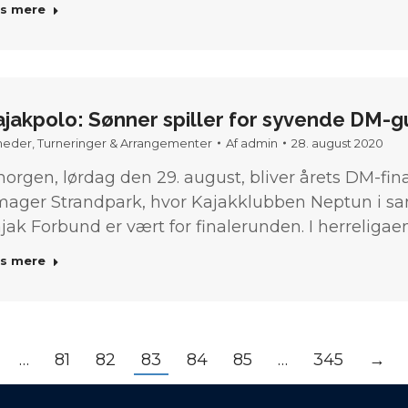
s mere
ajakpolo: Sønner spiller for syvende DM-g
heder
,
Turneringer & Arrangementer
Af
admin
28. august 2020
morgen, lørdag den 29. august, bliver årets DM-final
ager Strandpark, hvor Kajakklubben Neptun i 
jak Forbund er vært for finalerunden. I herreligae
s mere
…
81
82
83
84
85
…
345
→