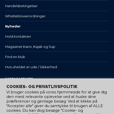
Handelsbetingelser
Whistleblowerordninger
Nyheder
Hold kontakten
Magasinet Kano, Kajak og Sup
Find en klub
Hvis uheldet er ude / Sikkerhed
VORES PARTNERE
COOKIES- OG PRIVATLIVSPOLITIK
Vi bruger cookies på vores hjemmeside for at give dig
den mest relevante oplevelse ved at huske dine
præferencer og gentage besøg. Ved at klikke på
"Accepter alle" giver du samtykke til brugen af ​​ALLE
cookies. Du kan dog besøge "Cookie- og