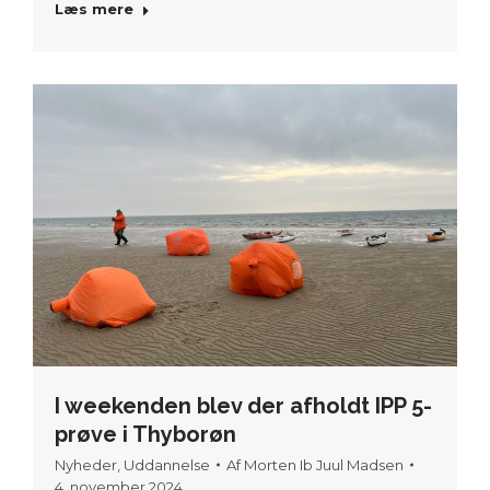
Læs mere
I weekenden blev der afholdt IPP 5-
prøve i Thyborøn
Nyheder
,
Uddannelse
Af
Morten Ib Juul Madsen
4. november 2024