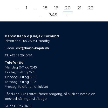
←
1
…
18
19
20
21
22
…
345
→
Dansk Kano og Kajak Forbund
Idrættens Hus, 2605 Brøndby
E-mail:
dkf@kano-kajak.dk
Tlf: +45 43 29 10 94
Telefontid
Mandag: 9-11 og 12-15
Tirsdag: 9-11 og 12-15
Onsdag: 9-11 og 12-15
Torsdag: 9-11 og 12-15
Fredag: Telefonen er lukket
Får du os ikke i røret i første omgang, så husk at indtale en
besked, så ringer vi tilbage.
SE nr. 88 73 04 10.