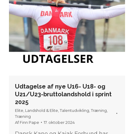
Udtagelse af nye U16- U18- og
U21/U23-bruttolandshold i sprint
2025
Elite
,
Landshold & Elite
,
Talentudvikling
,
Træning
,
Træning
Af
Finn Pape
17. oktober 2024
Dansk Kano og Kajak Forbund har