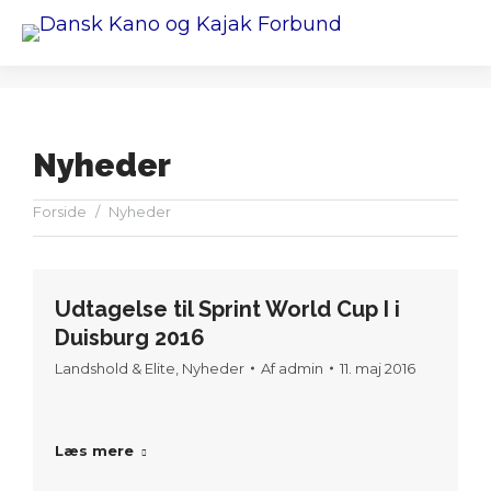
Nyheder
You are here:
Forside
Nyheder
Udtagelse til Sprint World Cup I i
Duisburg 2016
Landshold & Elite
,
Nyheder
Af
admin
11. maj 2016
Læs mere