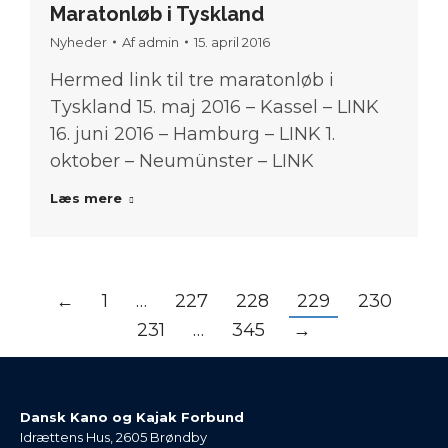
Maratonløb i Tyskland
Nyheder
Af
admin
15. april 2016
Hermed link til tre maratonløb i
Tyskland 15. maj 2016 – Kassel – LINK
16. juni 2016 – Hamburg – LINK 1.
oktober – Neumünster – LINK
Læs mere
←
1
…
227
228
229
230
231
…
345
→
Dansk Kano og Kajak Forbund
Idrættens Hus, 2605 Brøndby