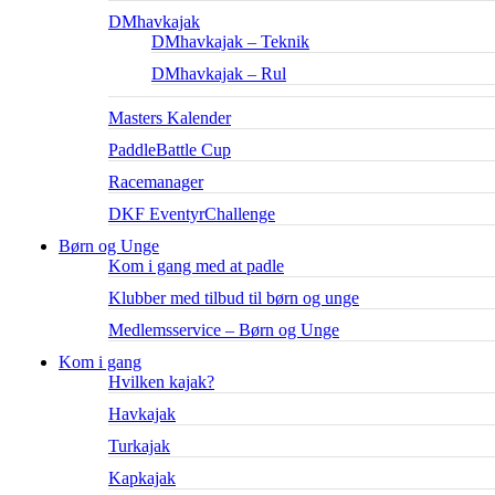
DMhavkajak
DMhavkajak – Teknik
DMhavkajak – Rul
Masters Kalender
PaddleBattle Cup
Racemanager
DKF EventyrChallenge
Børn og Unge
Kom i gang med at padle
Klubber med tilbud til børn og unge
Medlemsservice – Børn og Unge
Kom i gang
Hvilken kajak?
Havkajak
Turkajak
Kapkajak