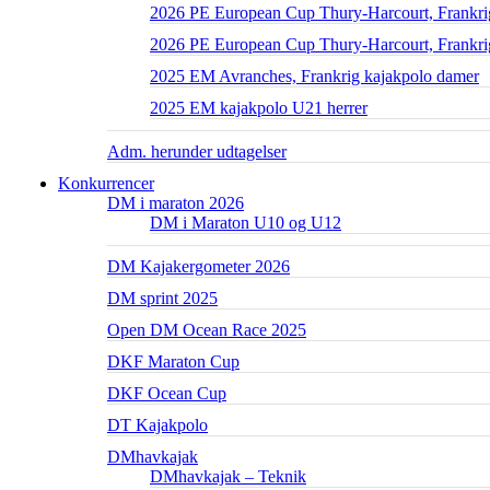
2026 PE European Cup Thury-Harcourt, Frankrig
2026 PE European Cup Thury-Harcourt, Frankri
2025 EM Avranches, Frankrig kajakpolo damer
2025 EM kajakpolo U21 herrer
Adm. herunder udtagelser
Konkurrencer
DM i maraton 2026
DM i Maraton U10 og U12
DM Kajakergometer 2026
DM sprint 2025
Open DM Ocean Race 2025
DKF Maraton Cup
DKF Ocean Cup
DT Kajakpolo
DMhavkajak
DMhavkajak – Teknik