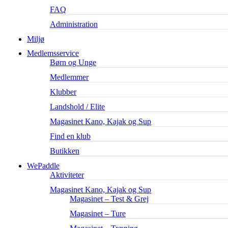
FAQ
Administration
Miljø
Medlemsservice
Børn og Unge
Medlemmer
Klubber
Landshold / Elite
Magasinet Kano, Kajak og Sup
Find en klub
Butikken
WePaddle
Aktiviteter
Magasinet Kano, Kajak og Sup
Magasinet – Test & Grej
Magasinet – Ture