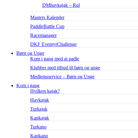
DMhavkajak – Rul
Masters Kalender
PaddleBattle Cup
Racemanager
DKF EventyrChallenge
Børn og Unge
Kom i gang med at padle
Klubber med tilbud til børn og unge
Medlemsservice – Børn og Unge
Kom i gang
Hvilken kajak?
Havkajak
Turkajak
Kapkajak
Turkano
Kapkano