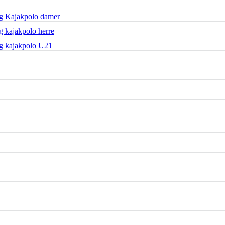
g Kajakpolo damer
 kajakpolo herre
g kajakpolo U21