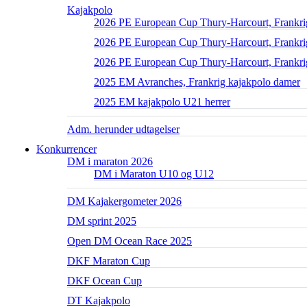
Kajakpolo
2026 PE European Cup Thury-Harcourt, Frankri
2026 PE European Cup Thury-Harcourt, Frankrig
2026 PE European Cup Thury-Harcourt, Frankri
2025 EM Avranches, Frankrig kajakpolo damer
2025 EM kajakpolo U21 herrer
Adm. herunder udtagelser
Konkurrencer
DM i maraton 2026
DM i Maraton U10 og U12
DM Kajakergometer 2026
DM sprint 2025
Open DM Ocean Race 2025
DKF Maraton Cup
DKF Ocean Cup
DT Kajakpolo