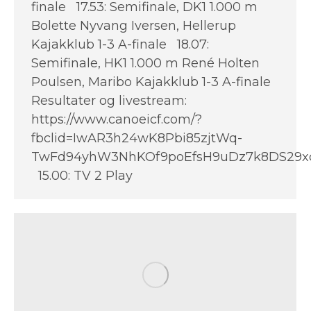
finale 17.53: Semifinale, DK1 1.000 m
Bolette Nyvang Iversen, Hellerup
Kajakklub 1-3 A-finale 18.07:
Semifinale, HK1 1.000 m René Holten
Poulsen, Maribo Kajakklub 1-3 A-finale
Resultater og livestream:
https://www.canoeicf.com/?
fbclid=IwAR3h24wK8Pbi85zjtWq-
TwFd94yhW3NhKOf9poEfsH9uDz7k8DS29x
15.00: TV 2 Play