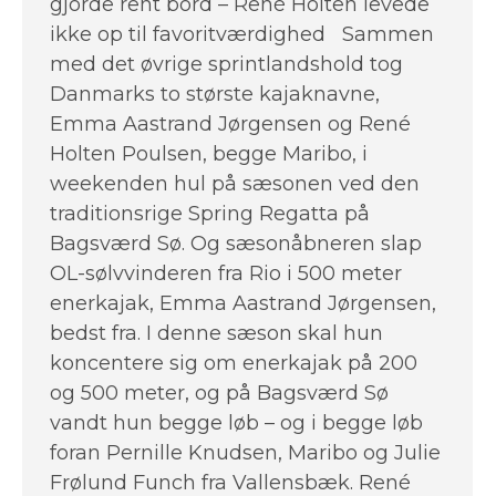
gjorde rent bord – René Holten levede
ikke op til favoritværdighed Sammen
med det øvrige sprintlandshold tog
Danmarks to største kajaknavne,
Emma Aastrand Jørgensen og René
Holten Poulsen, begge Maribo, i
weekenden hul på sæsonen ved den
traditionsrige Spring Regatta på
Bagsværd Sø. Og sæsonåbneren slap
OL-sølvvinderen fra Rio i 500 meter
enerkajak, Emma Aastrand Jørgensen,
bedst fra. I denne sæson skal hun
koncentere sig om enerkajak på 200
og 500 meter, og på Bagsværd Sø
vandt hun begge løb – og i begge løb
foran Pernille Knudsen, Maribo og Julie
Frølund Funch fra Vallensbæk. René