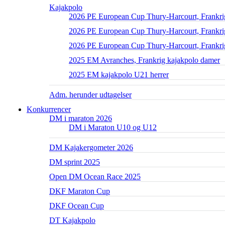
Kajakpolo
2026 PE European Cup Thury-Harcourt, Frankri
2026 PE European Cup Thury-Harcourt, Frankrig
2026 PE European Cup Thury-Harcourt, Frankri
2025 EM Avranches, Frankrig kajakpolo damer
2025 EM kajakpolo U21 herrer
Adm. herunder udtagelser
Konkurrencer
DM i maraton 2026
DM i Maraton U10 og U12
DM Kajakergometer 2026
DM sprint 2025
Open DM Ocean Race 2025
DKF Maraton Cup
DKF Ocean Cup
DT Kajakpolo