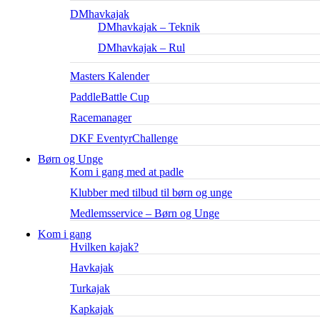
DMhavkajak
DMhavkajak – Teknik
DMhavkajak – Rul
Masters Kalender
PaddleBattle Cup
Racemanager
DKF EventyrChallenge
Børn og Unge
Kom i gang med at padle
Klubber med tilbud til børn og unge
Medlemsservice – Børn og Unge
Kom i gang
Hvilken kajak?
Havkajak
Turkajak
Kapkajak