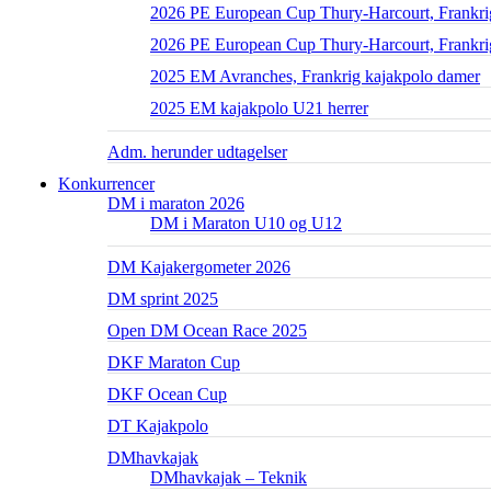
2026 PE European Cup Thury-Harcourt, Frankrig
2026 PE European Cup Thury-Harcourt, Frankri
2025 EM Avranches, Frankrig kajakpolo damer
2025 EM kajakpolo U21 herrer
Adm. herunder udtagelser
Konkurrencer
DM i maraton 2026
DM i Maraton U10 og U12
DM Kajakergometer 2026
DM sprint 2025
Open DM Ocean Race 2025
DKF Maraton Cup
DKF Ocean Cup
DT Kajakpolo
DMhavkajak
DMhavkajak – Teknik