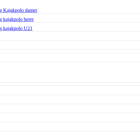
g Kajakpolo damer
 kajakpolo herre
g kajakpolo U21