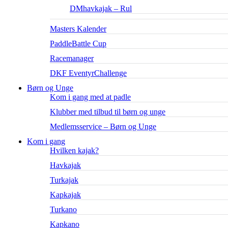
DMhavkajak – Rul
Masters Kalender
PaddleBattle Cup
Racemanager
DKF EventyrChallenge
Børn og Unge
Kom i gang med at padle
Klubber med tilbud til børn og unge
Medlemsservice – Børn og Unge
Kom i gang
Hvilken kajak?
Havkajak
Turkajak
Kapkajak
Turkano
Kapkano