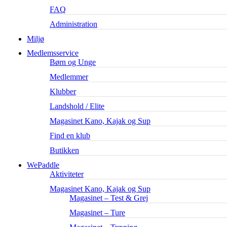
FAQ
Administration
Miljø
Medlemsservice
Børn og Unge
Medlemmer
Klubber
Landshold / Elite
Magasinet Kano, Kajak og Sup
Find en klub
Butikken
WePaddle
Aktiviteter
Magasinet Kano, Kajak og Sup
Magasinet – Test & Grej
Magasinet – Ture