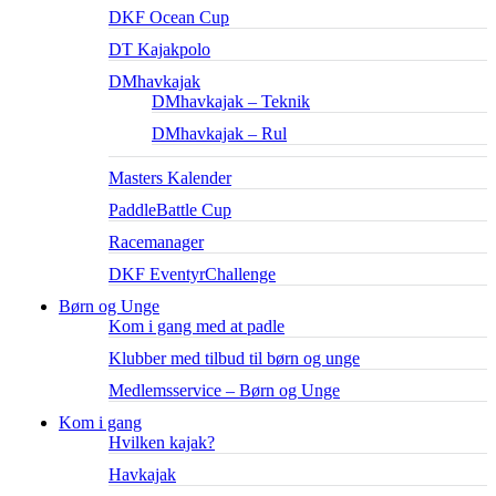
DKF Ocean Cup
DT Kajakpolo
DMhavkajak
DMhavkajak – Teknik
DMhavkajak – Rul
Masters Kalender
PaddleBattle Cup
Racemanager
DKF EventyrChallenge
Børn og Unge
Kom i gang med at padle
Klubber med tilbud til børn og unge
Medlemsservice – Børn og Unge
Kom i gang
Hvilken kajak?
Havkajak