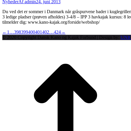
Nyheder
Af
admin
24. juni 2013
Du ved det er sommer i Danmark når gråspurvene bader i kuglegrill
3 ledige pladser (prøven afholdes) 3-4/8 – IPP 3 havkajak kursus: 8 
tilmelder dig: www.kano-kajak.org/forside/webshop/
←
1
…
398
399
400
401
402
…
424
→
© 2020 Copyright Dansk Kano og Kajak Forbund | Design by:
UNI