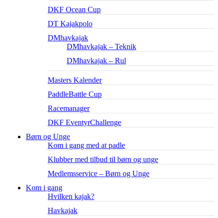
DKF Ocean Cup
DT Kajakpolo
DMhavkajak
DMhavkajak – Teknik
DMhavkajak – Rul
Masters Kalender
PaddleBattle Cup
Racemanager
DKF EventyrChallenge
Børn og Unge
Kom i gang med at padle
Klubber med tilbud til børn og unge
Medlemsservice – Børn og Unge
Kom i gang
Hvilken kajak?
Havkajak