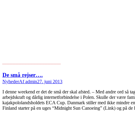
De små rejser….
Nyheder
Af
admin
27. juni 2013
I denne weekend er det de små der skal afsted. – Med andre ord så tag
arbejdskraft og dårlig internetforbindelse i Polen. Skulle der være 
kajakpololandsholdets ECA Cup. Danmark stiller med ikke mindre end t
Finland starter på en uges “Midnight Sun Canoeing” (Link) og på de 