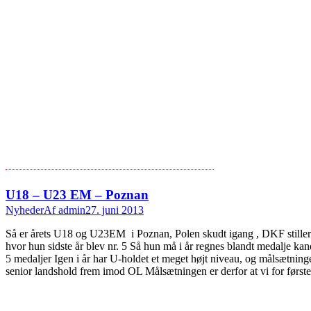
U18 – U23 EM – Poznan
Nyheder
Af
admin
27. juni 2013
Så er årets U18 og U23EM i Poznan, Polen skudt igang , DKF stiller m
hvor hun sidste år blev nr. 5 Så hun må i år regnes blandt medalje kand
5 medaljer Igen i år har U-holdet et meget højt niveau, og målsætningen
senior landshold frem imod OL Målsætningen er derfor at vi for første 