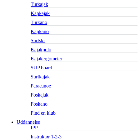
Turkajak
Kapkajak
Turkano
Kapkano
Surfski
Kajakpolo
Kajakergometer
SUP board
Surfkajak
Paracanoe
Foskajak
Foskano
Find en klub
Uddannelse
IPP
Instruktør 1-2-3