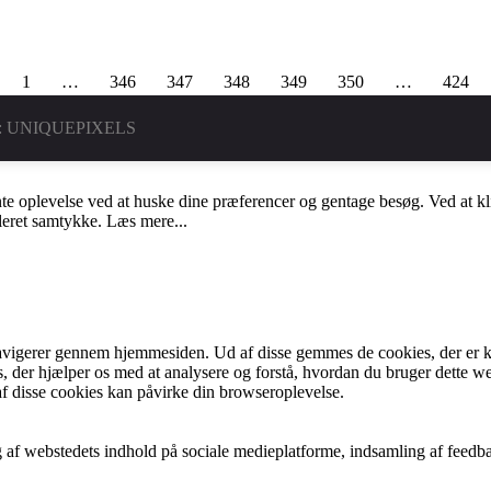
1
…
346
347
348
349
350
…
424
:
UNIQUEPIXELS
te oplevelse ved at huske dine præferencer og gentage besøg. Ved at kl
lleret samtykke.
Læs mere...
vigerer gennem hjemmesiden. Ud af disse gemmes de cookies, der er kate
s, der hjælper os med at analysere og forstå, hvordan du bruger dette
af disse cookies kan påvirke din browseroplevelse.
 af webstedets indhold på sociale medieplatforme, indsamling af feedba