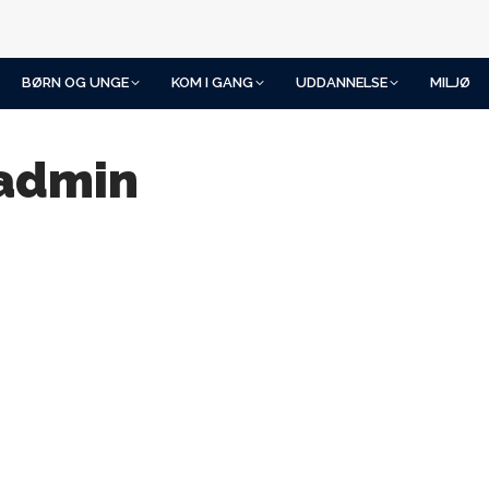
BØRN OG UNGE
KOM I GANG
UDDANNELSE
MILJØ
admin