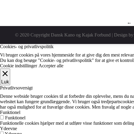
←
© 2020 Copyright Dansk Kano og Kajak Forbund | Design by
Cookies- og privatlivspolitik
Vi bruger cookies på vores hjemmeside for at give dig den mest relevan
Du kan dog besøge "Cookie- og privatlivspolitik" for at give et kontro
Cookie indstillinger
Accepter alle
Luk
Privatlivsoversigt
Denne webside bruger cookies til at forbedre din oplevelse, mens du na
websitet kan fungere grundlæggende. Vi bruger også tredjepartscookie
har også mulighed for at fravælge disse cookies. Men fravalg af nogle 
Funktionel
Funktionel
Funktionelle cookies hjælper med at udføre visse funktioner som deling
Ydeevne
Ydeevne