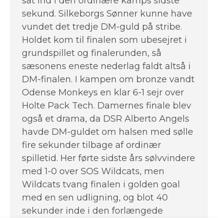
sat ind i den ordinære kamps sidste
sekund. Silkeborgs Sønner kunne have
vundet det tredje DM-guld på stribe.
Holdet kom til finalen som ubesejret i
grundspillet og finalerunden, så
sæsonens eneste nederlag faldt altså i
DM-finalen. I kampen om bronze vandt
Odense Monkeys en klar 6-1 sejr over
Holte Pack Tech. Damernes finale blev
også et drama, da DSR Alberto Angels
havde DM-guldet om halsen med sølle
fire sekunder tilbage af ordinær
spilletid. Her førte sidste års sølvvindere
med 1-0 over SOS Wildcats, men
Wildcats tvang finalen i golden goal
med en sen udligning, og blot 40
sekunder inde i den forlængede