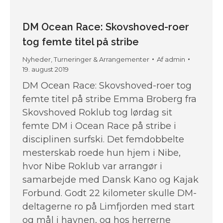
DM Ocean Race: Skovshoved-roer
tog femte titel på stribe
Nyheder
,
Turneringer & Arrangementer
Af
admin
19. august 2019
DM Ocean Race: Skovshoved-roer tog
femte titel på stribe Emma Broberg fra
Skovshoved Roklub tog lørdag sit
femte DM i Ocean Race på stribe i
disciplinen surfski. Det femdobbelte
mesterskab roede hun hjem i Nibe,
hvor Nibe Roklub var arrangør i
samarbejde med Dansk Kano og Kajak
Forbund. Godt 22 kilometer skulle DM-
deltagerne ro på Limfjorden med start
og mål i havnen, og hos herrerne