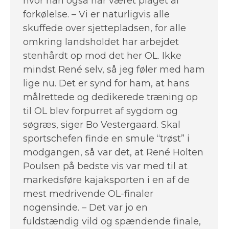
hvor han også har været plaget af
forkølelse. – Vi er naturligvis alle
skuffede over sjettepladsen, for alle
omkring landsholdet har arbejdet
stenhårdt op mod det her OL. Ikke
mindst René selv, så jeg føler med ham
lige nu. Det er synd for ham, at hans
målrettede og dedikerede træning op
til OL blev forpurret af sygdom og
søgræs, siger Bo Vestergaard. Skal
sportschefen finde en smule “trøst” i
modgangen, så var det, at René Holten
Poulsen på bedste vis var med til at
markedsføre kajaksporten i en af de
mest medrivende OL-finaler
nogensinde. – Det var jo en
fuldstændig vild og spændende finale,