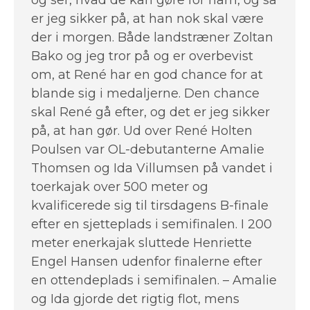
og ser, hvad de kan gøre for ham, og så
er jeg sikker på, at han nok skal være
der i morgen. Både landstræner Zoltan
Bako og jeg tror på og er overbevist
om, at René har en god chance for at
blande sig i medaljerne. Den chance
skal René gå efter, og det er jeg sikker
på, at han gør. Ud over René Holten
Poulsen var OL-debutanterne Amalie
Thomsen og Ida Villumsen på vandet i
toerkajak over 500 meter og
kvalificerede sig til tirsdagens B-finale
efter en sjetteplads i semifinalen. I 200
meter enerkajak sluttede Henriette
Engel Hansen udenfor finalerne efter
en ottendeplads i semifinalen. – Amalie
og Ida gjorde det rigtig flot, mens