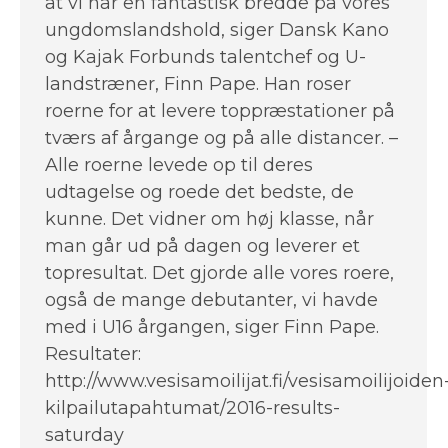
at vi har en fantastisk bredde på vores
ungdomslandshold, siger Dansk Kano
og Kajak Forbunds talentchef og U-
landstræner, Finn Pape. Han roser
roerne for at levere toppræstationer på
tværs af årgange og på alle distancer. –
Alle roerne levede op til deres
udtagelse og roede det bedste, de
kunne. Det vidner om høj klasse, når
man går ud på dagen og leverer et
topresultat. Det gjorde alle vores roere,
også de mange debutanter, vi havde
med i U16 årgangen, siger Finn Pape.
Resultater:
http://www.vesisamoilijat.fi/vesisamoilijoiden
kilpailutapahtumat/2016-results-
saturday